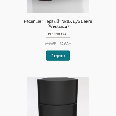
Ресепшн "Первый" №1Б, Дуб Венге
(Westcom)
РАСПРОДАЖА!
Первоначальная
Текущая
67118
₽
61955
₽
цена
цена:
составляла
61955₽.
В корзину
67118₽.