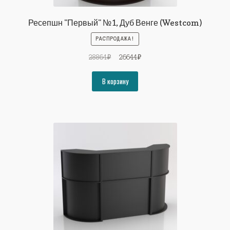
Ресепшн "Первый" №1, Дуб Венге (Westcom)
РАСПРОДАЖА!
Первоначальная
Текущая
28864
₽
26644
₽
цена
цена:
составляла
26644₽.
В корзину
28864₽.