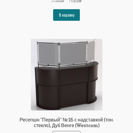
Первоначальная
Текущая
77360
₽
71410
₽
цена
цена:
составляла
71410₽.
В корзину
77360₽.
Ресепшн "Первый" №1Б с надставкой (тон.
стекло), Дуб Венге (Westcom)