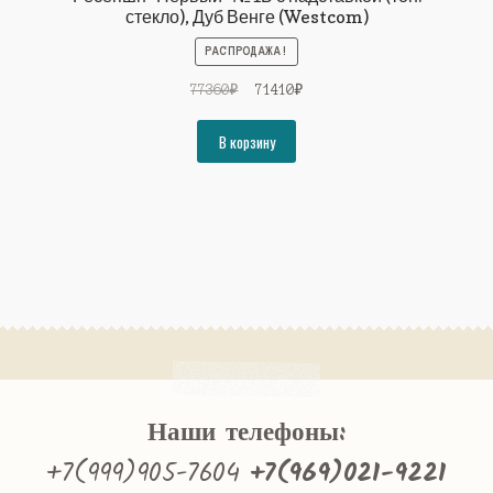
стекло), Дуб Венге (Westcom)
РАСПРОДАЖА!
Первоначальная
Текущая
77360
₽
71410
₽
цена
цена:
составляла
71410₽.
В корзину
77360₽.
Наши телефоны:
+7(999)905-7604
+7(969)021-9221