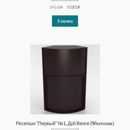
Первоначальная
Текущая
67118
₽
61955
₽
цена
цена:
составляла
61955₽.
В корзину
67118₽.
Ресепшн "Первый" №1, Дуб Венге (Westcom)