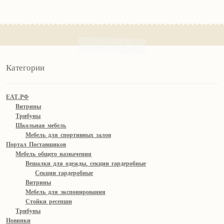
Категории
ЕАТ.РФ
Витрины
Трибуны
Школьная мебель
Мебель для спортивных залов
Портал Поставщиков
Мебель общего назначения
Вешалки для одежды, секции гардеробные
Секции гардеробные
Витрины
Мебель для экспонирования
Стойки ресепшн
Трибуны
Новинки