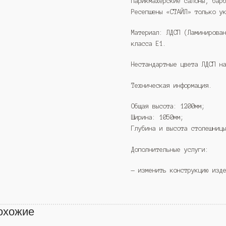
парикмахерские салоны, бар
Ресепшены «СТАЙЛ» только у
Материал: ЛДСП (Ламинирова
класса Е1.
Нестандартные цвета ЛДСП н
Техническая информация.
Общая высота: 1200мм;
Ширина: 1050мм;
Глубина и высота столешниц
Дополнительные услуги:
— изменить конструкцию изд
охожие