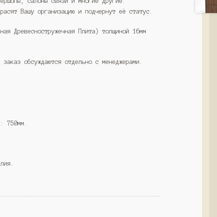
бершопы, салоны связи и многие другие.
красят Вашу организацию и подчернут её статус.
нная Древесностружечная Плита) толщиной 16мм
а заказ обсуждаются отдельно с менеджерами.
ы: 750мм.
елия.