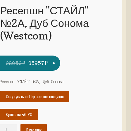
Ресепшн "СТАЙЛ"
№2А, Дуб Сонома
(Westcom)
Первоначальная
Текущая
38953
₽
35957
₽
цена
цена:
составляла
35957₽.
Ресепшн "СТАЙЛ" №2А, Дуб Сонома
38953₽.
Хочу купить на Портале поставщиков
Купить на ЕАТ.РФ
Количество
В корзину