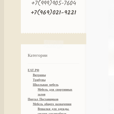
+7(999)905-7604
+7(969)021-9221
Категории
ЕАТ.РФ
Витрины
Трибуны
Школьная мебель
Мебель для спортивных
залов
Портал Поставщиков
Мебель общего назначения
Вешалки для одежды,
секции гардеробные