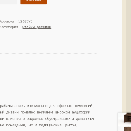
товара
Ресепшн
"СТАЙЛ"
Артикул:
12405W5
№2А,
Категория:
Стойки ресепшн
Дуб
Сонома
(Westcom)
зрабатывались специально для офисных помещений,
ный дизайн привлек внимание широкой аудитории
аши клиенты с радостью обустраивают и дополняют
ные помещения, но и медицинские центры,