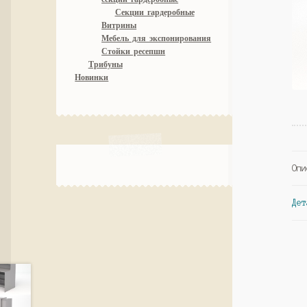
Секции гардеробные
Витрины
Мебель для экспонирования
Стойки ресепшн
Трибуны
Новинки
Опи
Дет