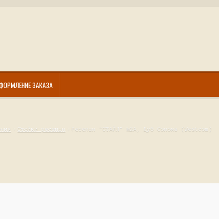
ФОРМЛЕНИЕ ЗАКАЗА
ения
Стойки ресепшн
Ресепшн "СТАЙЛ" №2А, Дуб Сонома (Westcom)