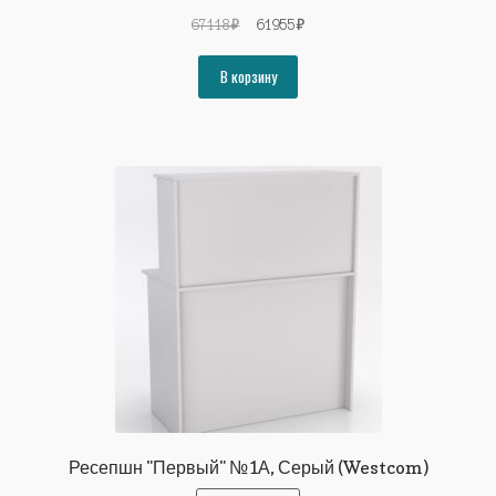
Первоначальная
Текущая
67118
₽
61955
₽
цена
цена:
составляла
61955₽.
В корзину
67118₽.
Ресепшн "Первый" №1А, Серый (Westcom)