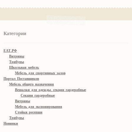
Категории
ЕАТ.РФ
Витрины
Трибуны
Школьная мебель
Мебель для спортивных залов
Портал Поставщиков
Мебель общего назначения
Вешалки для одежды, секции гардеробные
Секции гардеробные
Витрины
Мебель для экспонирования
Стойки ресепшн
Трибуны
Новинки