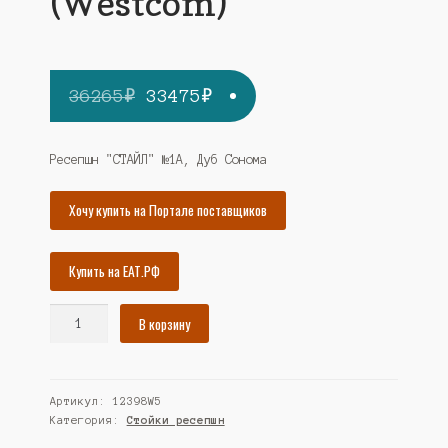
(Westcom)
Первоначальная
Текущая
36265
₽
33475
₽
цена
цена:
составляла
33475₽.
Ресепшн "СТАЙЛ" №1А, Дуб Сонома
36265₽.
Хочу купить на Портале поставщиков
Купить на ЕАТ.РФ
Количество
В корзину
товара
Ресепшн
"СТАЙЛ"
Артикул:
12398W5
№1А,
Категория:
Стойки ресепшн
Дуб
Сонома