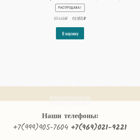
РАСПРОДАЖА!
Первоначальная
Текущая
67118
₽
61955
₽
цена
цена:
составляла
61955₽.
В корзину
67118₽.
Наши телефоны:
+7(999)905-7604
+7(969)021-9221