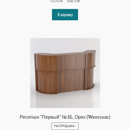
Первоначальная
Текущая
91949
₽
84876
₽
цена
цена:
составляла
84876₽.
В корзину
91949₽.
Ресепшн "Первый" №1Б, Орех (Westcom)
РАСПРОДАЖА!