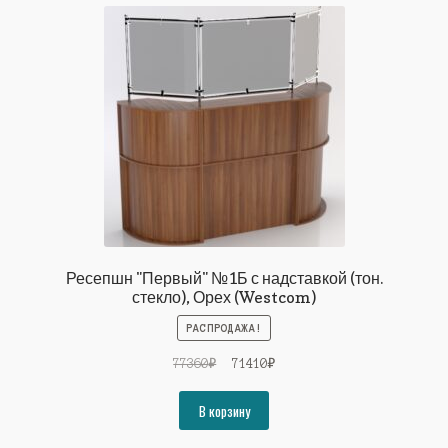
Ресепшн "Первый" №1Б с надставкой (тон.
стекло), Орех (Westcom)
РАСПРОДАЖА!
Первоначальная
Текущая
77360
₽
71410
₽
цена
цена:
составляла
71410₽.
В корзину
77360₽.