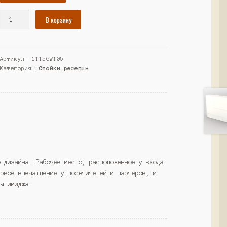
Количество
В корзину
товара
Ресепшн
"Ультра"
Артикул:
11156W105
№9Б,
Категория:
Стойки ресепшн
Дуб
Сонома
+
Дуб
Венге
(Westcom)
о дизайна. Рабочее место, расположенное у входа
ервое впечатление у посетителей и партеров, и
мы имиджа.