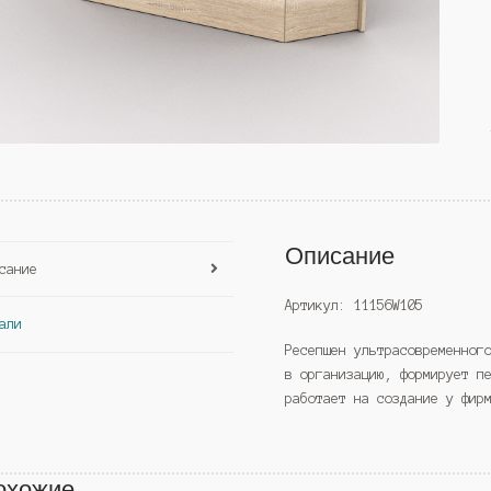
Описание
сание
Артикул: 11156W105
али
Ресепшен ультрасовременног
в организацию, формирует п
работает на создание у фир
охожие