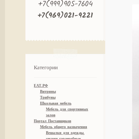
+7(999)905-7604
+7(969)021-9221
Категории
ЕАТ.РФ
Витрины
Трибуны
Школьная мебель
Мебель для спортивных
залов
Портал Поставщиков
Мебель общего назначения
Вешалки для одежды,
секции гардеробные