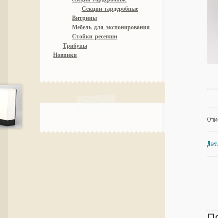
Секции гардеробные
Витрины
Мебель для экспонирования
Стойки ресепшн
Трибуны
Новинки
Опи
Дет
П