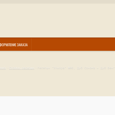
ФОРМЛЕНИЕ ЗАКАЗА
ения
Стойки ресепшн
Ресепшн "Ультра" №9Б, Дуб Сонома + Дуб Венг