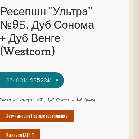
Ресепшн "Ультра"
№9Б, Дуб Сонома
+ Дуб Венге
(Westcom)
Первоначальная
Текущая
25483
₽
23522
₽
цена
цена:
составляла
23522₽.
Ресепшн "Ультра" №9Б, Дуб Сонома + Дуб Венге
25483₽.
Хочу купить на Портале поставщиков
Купить на ЕАТ.РФ