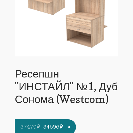
Ресепшн
"ИНСТАЙЛ" №1, Дуб
Сонома (Westcom)
Первоначальная
Текущая
37479
₽
34596
₽