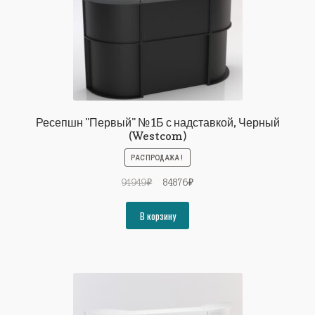
Ресепшн "Первый" №1Б с надставкой, Черный
(Westcom)
РАСПРОДАЖА!
Первоначальная
Текущая
91949
₽
84876
₽
цена
цена:
составляла
84876₽.
В корзину
91949₽.