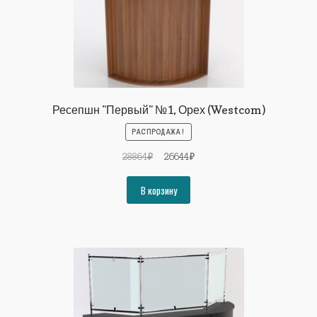
Ресепшн "Первый" №1, Орех (Westcom)
РАСПРОДАЖА!
Первоначальная
Текущая
28864
₽
26644
₽
цена
цена:
составляла
26644₽.
В корзину
28864₽.