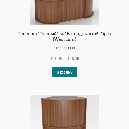
Ресепшн "Первый" №1Б с надставкой, Орех
(Westcom)
РАСПРОДАЖА!
Первоначальная
Текущая
91949
₽
84876
₽
цена
цена:
составляла
84876₽.
В корзину
91949₽.