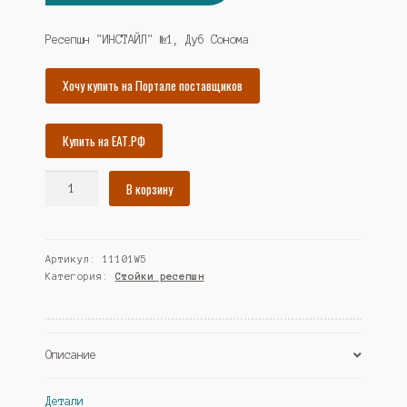
цена
цена:
составляла
34596₽.
Ресепшн "ИНСТАЙЛ" №1, Дуб Сонома
37479₽.
Хочу купить на Портале поставщиков
Купить на ЕАТ.РФ
Количество
В корзину
товара
Ресепшн
"ИНСТАЙЛ"
Артикул:
11101W5
№1,
Категория:
Стойки ресепшн
Дуб
Сонома
(Westcom)
Описание
Детали