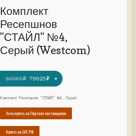
Комплект
Ресепшнов
"СТАЙЛ" №4,
Серый (Westcom)
Первоначальная
Текущая
86585
₽
79925
₽
цена
цена:
составляла
79925₽.
Комплект Ресепшнов "СТАЙЛ" №4, Серый
86585₽.
Хочу купить на Портале поставщиков
Купить на ЕАТ.РФ