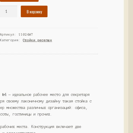
Количество
В корзину
товара
Комплект
Ресепшнов
Артикул:
11024W7
"СТАЙЛ"
Категория:
Стойки ресепшн
№4,
Серый
(Westcom)
» №4 — идеальное рабочее место для секретаря
аря своему лаконичному дизайну такая стойка с
ьер множества различных организаций: офиса,
асоты, гостиницы и прочих.
 рабочих места. Конструкция включает две