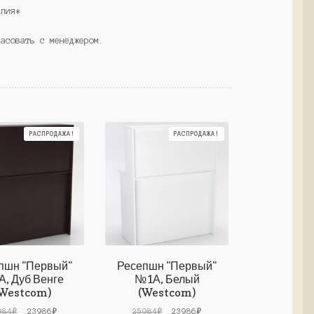
елия*
ласовать с менеджером.
РАСПРОДАЖА!
РАСПРОДАЖА!
пшн "Первый"
Ресепшн "Первый"
, Дуб Венге
№1А, Белый
Westcom)
(Westcom)
Первоначальная
Текущая
Первоначальная
Текущая
984
₽
23986
₽
25984
₽
23986
₽