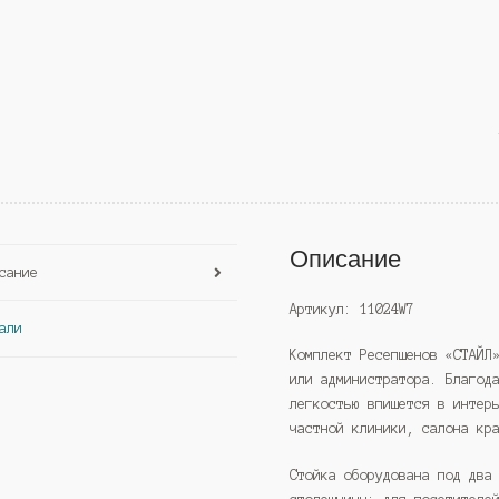
Описание
сание
Артикул: 11024W7
али
Комплект Ресепшенов «СТАЙЛ
или администратора. Благод
легкостью впишется в интер
частной клиники, салона кр
Стойка оборудована под два