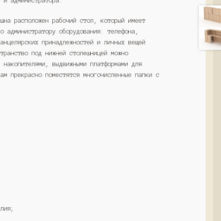
й и администратора.
пшна расположен рабочий стол, который имеет
го администратору оборудования: телефона,
канцелярских принадлежностей и личных вещей
странство под нижней столешницей можно
, накопителями, выдвижными платформами для
там прекрасно поместятся многочисленные папки с
елия;