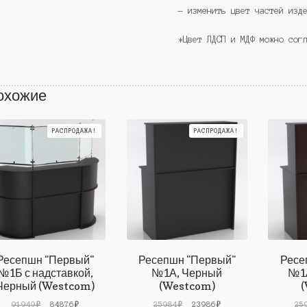
— изменить цвет частей изд
*Цвет ЛДСП и МДФ можно сог
охожие
РАСПРОДАЖА!
РАСПРОДАЖА!
Ресепшн "Первый"
Ресепшн "Первый"
Ресе
№1Б с надставкой,
№1А, Черный
№1А
Черный (Westcom)
(Westcom)
(
Первоначальная
Текущая
Первоначальная
Текущая
91949
₽
84876
₽
25984
₽
23986
₽
25