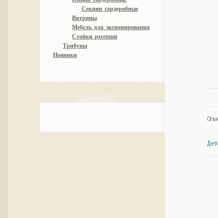
Секции гардеробные
Витрины
Мебель для экспонирования
Стойки ресепшн
Трибуны
Новинки
Опи
Дет