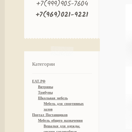
+7(999)905-7604
+7(969)021-9221
Категории
ЕАТ.РФ
Витрины
Трибуны
Школьная мебель
Мебель для спортивных
залов
Портал Поставщиков
Мебель общего назначения
Вешалки для одежды,
секции гардеробные