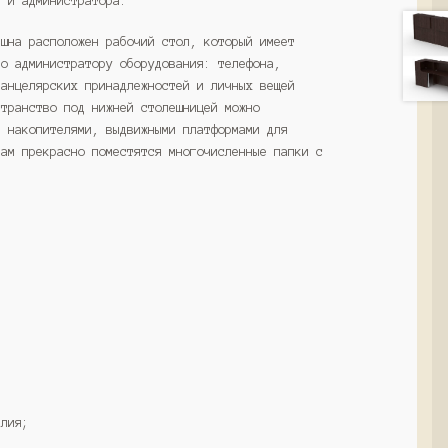
й и администратора.
пшна расположен рабочий стол, который имеет
го администратору оборудования: телефона,
канцелярских принадлежностей и личных вещей
странство под нижней столешницей можно
, накопителями, выдвижными платформами для
там прекрасно поместятся многочисленные папки с
елия;