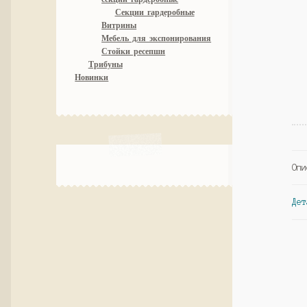
Секции гардеробные
Витрины
Мебель для экспонирования
Стойки ресепшн
Трибуны
Новинки
Опи
Дет