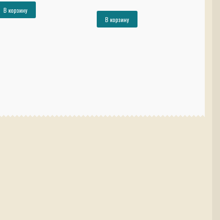
составляла
26644₽.
цена
цена:
В корзину
28864₽.
составляла
84876₽.
В корзину
91949₽.