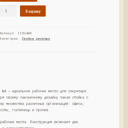
Количество
В корзину
товара
Комплект
Ресепшнов
Артикул:
11024W6
"СТАЙЛ"
Категория:
Стойки ресепшн
№4,
Орех
(Westcom)
» №4 — идеальное рабочее место для секретаря
аря своему лаконичному дизайну такая стойка с
ьер множества различных организаций: офиса,
асоты, гостиницы и прочих.
 рабочих места. Конструкция включает две