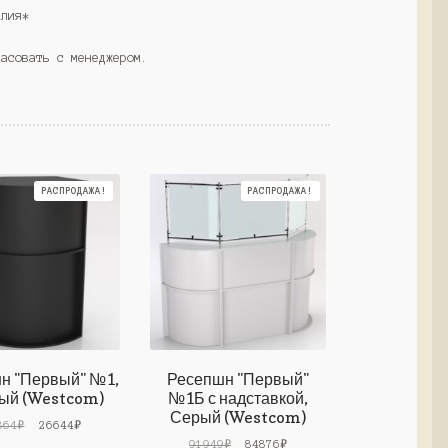
елия*
ласовать с менеджером.
РАСПРОДАЖА!
РАСПРОДАЖА!
н "Первый" №1,
Ресепшн "Первый"
ый (Westcom)
№1Б с надставкой,
Серый (Westcom)
Первоначальная
Текущая
864
₽
26644
₽
цена
цена:
Первоначальная
Текущая
91949
₽
84876
₽