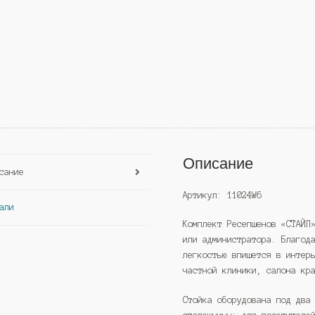
Описание
сание
Артикул: 11024W6
али
Комплект Ресепшенов «СТАЙЛ
или администратора. Благод
легкостью впишется в интер
частной клиники, салона кр
Стойка оборудована под два