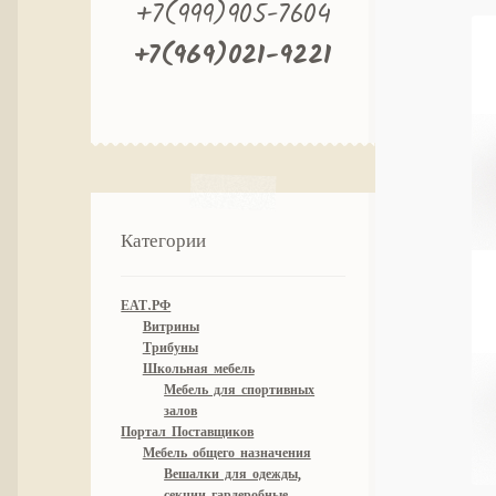
+7(999)905-7604
+7(969)021-9221
Категории
ЕАТ.РФ
Витрины
Трибуны
Школьная мебель
Мебель для спортивных
залов
Портал Поставщиков
Мебель общего назначения
Вешалки для одежды,
секции гардеробные