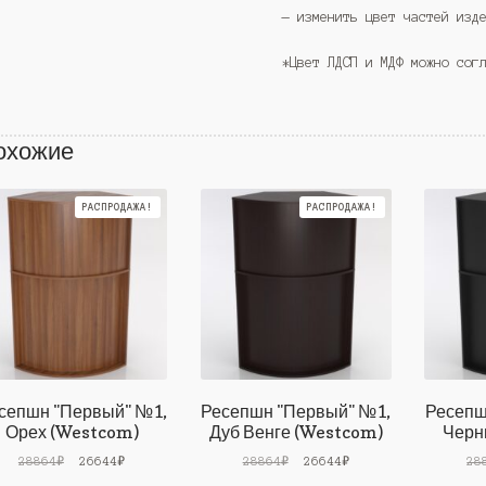
— изменить цвет частей изд
*Цвет ЛДСП и МДФ можно сог
охожие
РАСПРОДАЖА!
РАСПРОДАЖА!
сепшн "Первый" №1,
Ресепшн "Первый" №1,
Ресепш
Орех (Westcom)
Дуб Венге (Westcom)
Черн
Первоначальная
Текущая
Первоначальная
Текущая
28864
₽
26644
₽
28864
₽
26644
₽
28
цена
цена:
цена
цена: