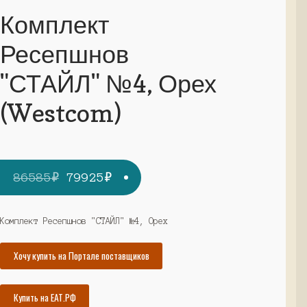
Комплект
Ресепшнов
"СТАЙЛ" №4, Орех
(Westcom)
Первоначальная
Текущая
86585
₽
79925
₽
цена
цена:
составляла
79925₽.
Комплект Ресепшнов "СТАЙЛ" №4, Орех
86585₽.
Хочу купить на Портале поставщиков
Купить на ЕАТ.РФ