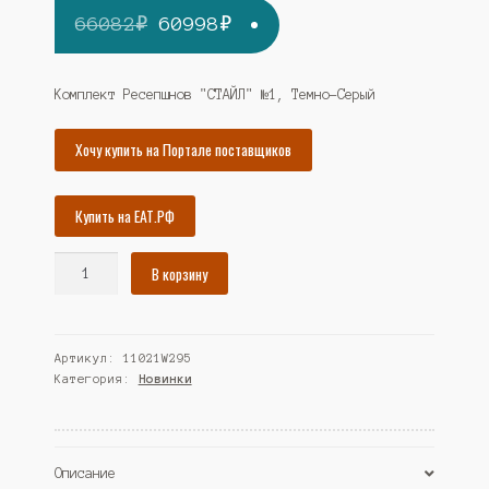
Первоначальная
Текущая
66082
₽
60998
₽
цена
цена:
составляла
60998₽.
Комплект Ресепшнов "СТАЙЛ" №1, Темно-Серый
66082₽.
Хочу купить на Портале поставщиков
Купить на ЕАТ.РФ
Количество
В корзину
товара
Комплект
Ресепшнов
Артикул:
11021W295
"СТАЙЛ"
Категория:
Новинки
№1,
Темно-
Серый
(Westcom)
Описание