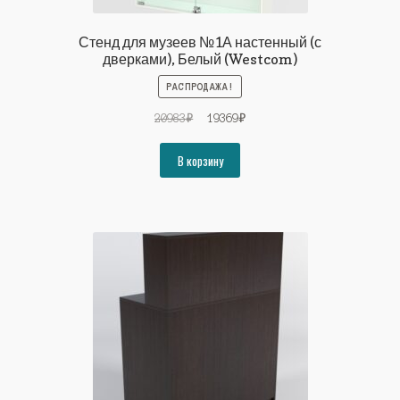
Стенд для музеев №1А настенный (с
дверками), Белый (Westcom)
РАСПРОДАЖА!
Первоначальная
Текущая
20983
₽
19369
₽
цена
цена:
составляла
19369₽.
В корзину
20983₽.