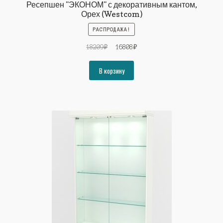
Ресепшен "ЭКОНОМ" с декоративным кантом,
Орех (Westcom)
РАСПРОДАЖА!
Первоначальная
Текущая
18209
₽
16808
₽
цена
цена:
составляла
16808₽.
В корзину
18209₽.