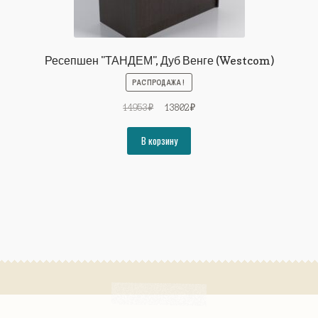
Ресепшен "ТАНДЕМ", Дуб Венге (Westcom)
РАСПРОДАЖА!
Первоначальная
Текущая
14953
₽
13802
₽
цена
цена:
составляла
13802₽.
В корзину
14953₽.