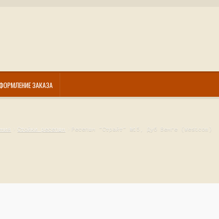
ФОРМЛЕНИЕ ЗАКАЗА
ения
Стойки ресепшн
Ресепшн "Страйт" №15, Дуб Венге (Westcom)