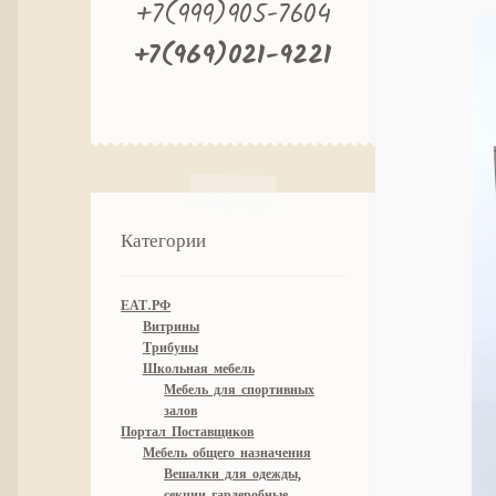
+7(999)905-7604
+7(969)021-9221
Категории
ЕАТ.РФ
Витрины
Трибуны
Школьная мебель
Мебель для спортивных
залов
Портал Поставщиков
Мебель общего назначения
Вешалки для одежды,
секции гардеробные