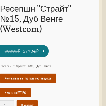
Ресепшн "Страйт"
№15, Дуб Венге
(Westcom)
Первоначальная
Текущая
30099
₽
27784
₽
цена
цена:
составляла
27784₽.
Ресепшн "Страйт" №15, Дуб Венге
30099₽.
Хочу купить на Портале поставщиков
Купить на ЕАТ.РФ
Количество
В корзину