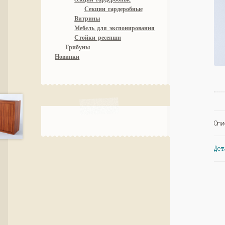
Секции гардеробные
Витрины
Мебель для экспонирования
Стойки ресепшн
Трибуны
Новинки
Опи
Дет