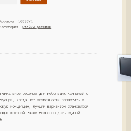
товара
Ресепшн
"Страйт"
Артикул:
10919W4
№15,
Категория:
Стойки ресепшн
Дуб
Венге
(Westcom)
оптимальное решение для небольших компаний с
итуации, когда нет возможности воплотить в
рскую концепцию, лучшим вариантом становится
мощью которой также можно создать единый
ль.