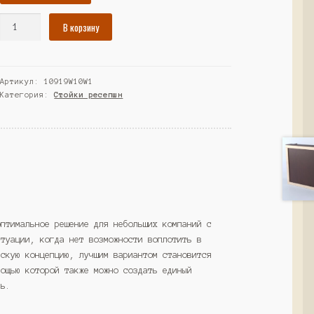
Количество
В корзину
товара
Ресепшн
"Страйт"
Артикул:
10919W10W1
№15,
Категория:
Стойки ресепшн
Черный+Белый
(Westcom)
оптимальное решение для небольших компаний с
итуации, когда нет возможности воплотить в
рскую концепцию, лучшим вариантом становится
мощью которой также можно создать единый
ль.