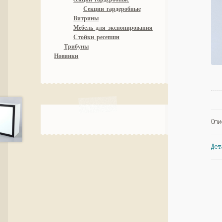
Секции гардеробные
Витрины
Мебель для экспонирования
Стойки ресепшн
Трибуны
Новинки
Опи
Дет