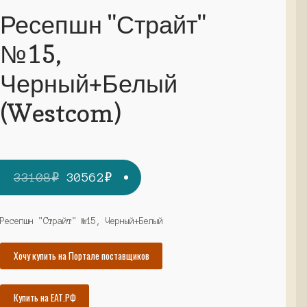
Ресепшн "Страйт"
№15,
Черный+Белый
(Westcom)
Первоначальная
Текущая
33108
₽
30562
₽
цена
цена:
составляла
30562₽.
Ресепшн "Страйт" №15, Черный+Белый
33108₽.
Хочу купить на Портале поставщиков
Купить на ЕАТ.РФ