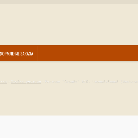
ФОРМЛЕНИЕ ЗАКАЗА
ения
Стойки ресепшн
Ресепшн "Страйт" №15, Черный+Белый (Westcom