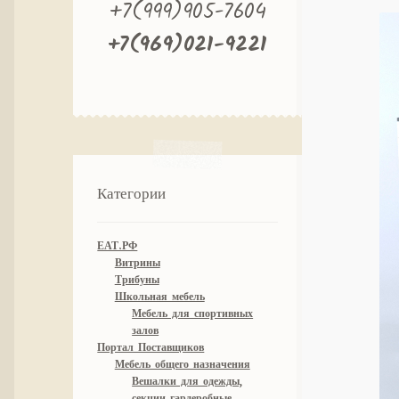
+7(999)905-7604
+7(969)021-9221
Категории
ЕАТ.РФ
Витрины
Трибуны
Школьная мебель
Мебель для спортивных
залов
Портал Поставщиков
Мебель общего назначения
Вешалки для одежды,
секции гардеробные