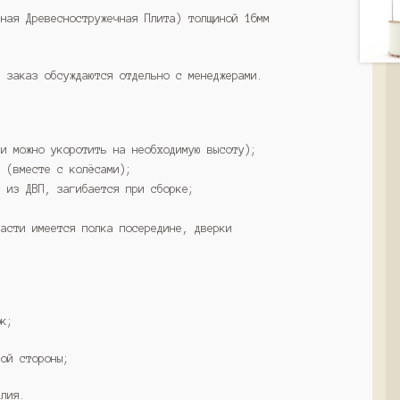
нная Древесностружечная Плита) толщиной 16мм
а заказ обсуждаются отдельно с менеджерами.
ки можно укоротить на необходимую высоту);
м (вместе с колёсами);
а из ДВП, загибается при сборке;
части имеется полка посередине, дверки
ок;
ной стороны;
елия.