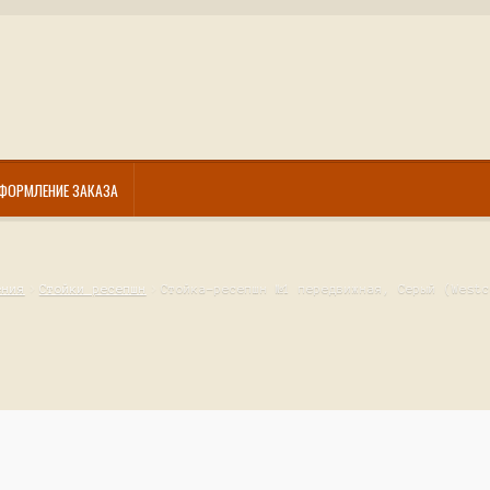
ФОРМЛЕНИЕ ЗАКАЗА
ения
Стойки ресепшн
Стойка-ресепшн №1 передвижная, Серый (Westc