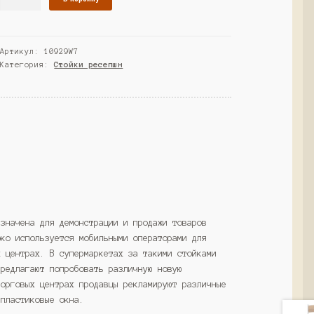
товара
Стойка-
ресепшн
Артикул:
10929W7
№1
Категория:
Стойки ресепшн
передвижная,
Серый
(Westcom)
азначена для демонстрации и продажи товаров
око используется мобильными операторами для
х центрах. В супермаркетах за такими стойками
предлагают попробовать различную новую
торговых центрах продавцы рекламируют различные
 пластиковые окна.