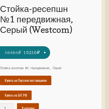
Стойка-ресепшн
№1 передвижная,
Серый (Westcom)
Первоначальная
Текущая
16484
₽
15216
₽
цена
цена:
составляла
15216₽.
Стойка-ресепшн №1 передвижная, Серый
16484₽.
Купить на Портале поставщиков
Купить на ЕАТ.РФ
Количество
В корзину