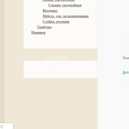
Секции гардеробные
Витрины
Мебель для экспонирования
Стойки ресепшн
Трибуны
Новинки
Опи
Дет