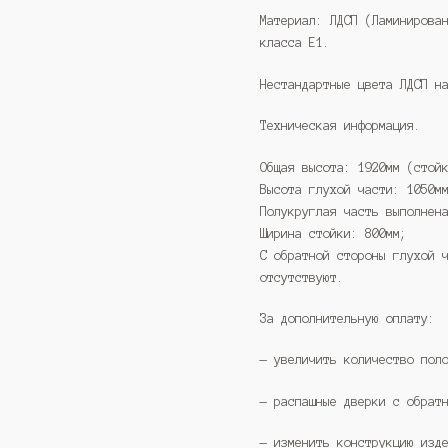
Материал: ЛДСП (Ламинирова
класса Е1.
Нестандартные цвета ЛДСП н
Техническая информация.
Общая высота: 1920мм (стой
Высота глухой части: 1050м
Полукруглая часть выполнен
Ширина стойки: 800мм;
С обратной стороны глухой 
отсутствуют.
За дополнительную оплату:
— увеличить количество пол
— распашные дверки с обрат
— изменить конструкцию изд