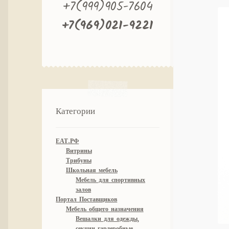
+7(999)905-7604
+7(969)021-9221
Категории
ЕАТ.РФ
Витрины
Трибуны
Школьная мебель
Мебель для спортивных
залов
Портал Поставщиков
Мебель общего назначения
Вешалки для одежды,
секции гардеробные