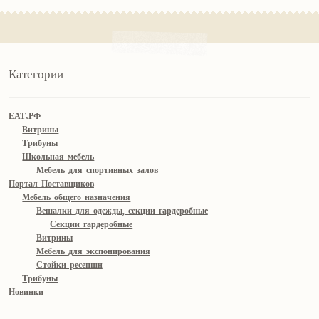
Категории
ЕАТ.РФ
Витрины
Трибуны
Школьная мебель
Мебель для спортивных залов
Портал Поставщиков
Мебель общего назначения
Вешалки для одежды, секции гардеробные
Секции гардеробные
Витрины
Мебель для экспонирования
Стойки ресепшн
Трибуны
Новинки