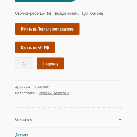
цена
цена:
составляла
15216₽.
Стойка-ресепшн №1 передвижная, Дуб Сонома
16484₽.
Купить на Портале поставщиков
Купить на ЕАТ.РФ
Количество
В корзину
товара
Стойка-
ресепшн
Артикул:
10929W5
№1
Категория:
Стойки ресепшн
передвижная,
Дуб
Сонома
(Westcom)
Описание
Детали