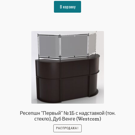
составляла
61955₽.
В корзину
67118₽.
Ресепшн "Первый" №1Б с надставкой (тон.
стекло), Дуб Венге (Westcom)
РАСПРОДАЖА!