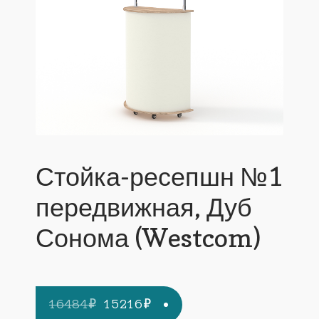
Стойка-ресепшн №1
передвижная, Дуб
Сонома (Westcom)
Первоначальная
Текущая
16484
₽
15216
₽