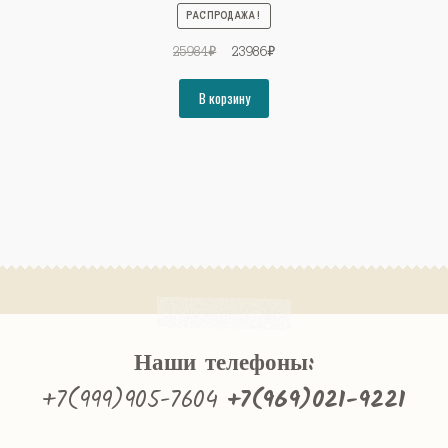
РАСПРОДАЖА!
Первоначальная
Текущая
25984
₽
23986
₽
цена
цена:
составляла
23986₽.
В корзину
25984₽.
Наши телефоны:
+7(999)905-7604
+7(969)021-9221