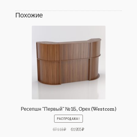
Похожие
Ресепшн "Первый" №1Б, Орех (Westcom)
РАСПРОДАЖА!
Первоначальная
Текущая
67118
₽
61955
₽
цена
цена: