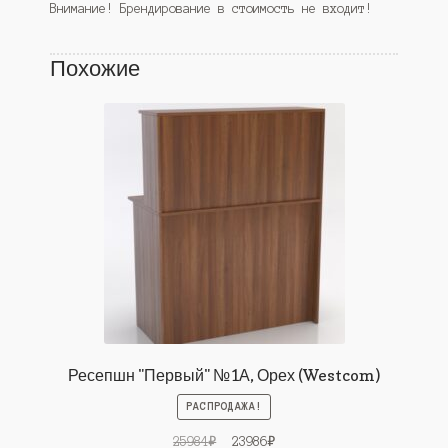
Внимание! Брендирование в стоимость не входит!
Похожие
Ресепшн "Первый" №1А, Орех (Westcom)
РАСПРОДАЖА!
Первоначальная
Текущая
25984
₽
23986
₽