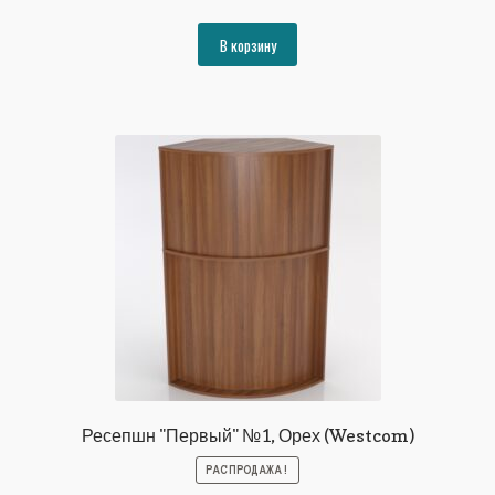
цена
цена:
составляла
23986₽.
В корзину
25984₽.
Ресепшн "Первый" №1, Орех (Westcom)
РАСПРОДАЖА!