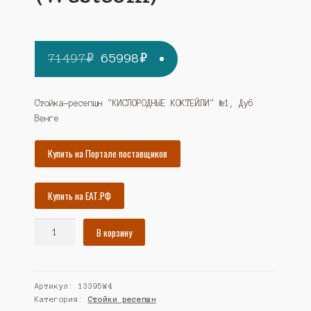
Первоначальная
Текущая
71497
₽
65998
₽
цена
цена:
составляла
65998₽.
Стойка-ресепшн "КИСЛОРОДНЫЕ КОКТЕЙЛИ" №1, Дуб
Венге
71497₽.
Купить на Портале поставщиков
Купить на ЕАТ.РФ
Количество
В корзину
товара
Стойка-
ресепшн
Артикул:
13395W4
"КИСЛОРОДНЫЕ
Категория:
Стойки ресепшн
КОКТЕЙЛИ"