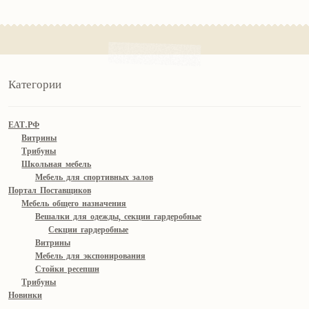
Категории
ЕАТ.РФ
Витрины
Трибуны
Школьная мебель
Мебель для спортивных залов
Портал Поставщиков
Мебель общего назначения
Вешалки для одежды, секции гардеробные
Секции гардеробные
Витрины
Мебель для экспонирования
Стойки ресепшн
Трибуны
Новинки