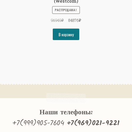
(Westcom)
РАСПРОДАЖА!
Первоначальная
Текущая
91949
₽
84876
₽
цена
цена:
составляла
84876₽.
В корзину
91949₽.
Наши телефоны:
+7(999)905-7604
+7(969)021-9221