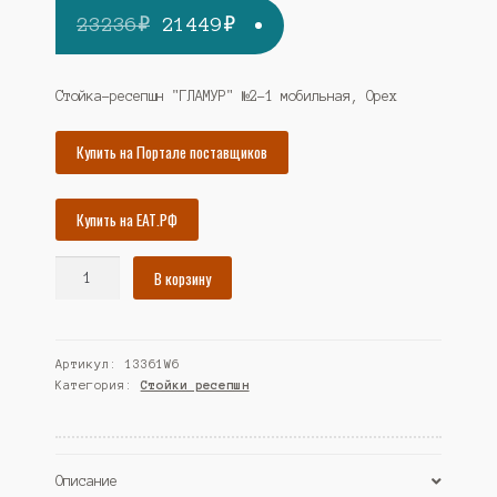
Первоначальная
Текущая
23236
₽
21449
₽
цена
цена:
составляла
21449₽.
Стойка-ресепшн "ГЛАМУР" №2-1 мобильная, Орех
23236₽.
Купить на Портале поставщиков
Купить на ЕАТ.РФ
Количество
В корзину
товара
Стойка-
ресепшн
Артикул:
13361W6
"ГЛАМУР"
Категория:
Стойки ресепшн
№2-
1
мобильная,
Орех
Описание
(Westcom)