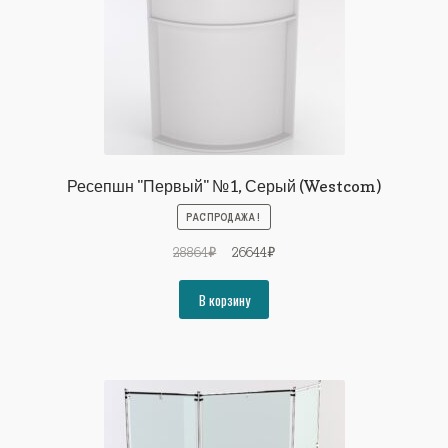
Ресепшн "Первый" №1, Серый (Westcom)
РАСПРОДАЖА!
Первоначальная
Текущая
28864
₽
26644
₽
цена
цена:
составляла
26644₽.
В корзину
28864₽.