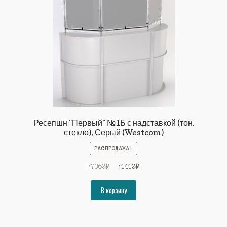
Ресепшн "Первый" №1Б с надставкой (тон.
стекло), Серый (Westcom)
РАСПРОДАЖА!
Первоначальная
Текущая
77360
₽
71410
₽
цена
цена:
составляла
71410₽.
В корзину
77360₽.