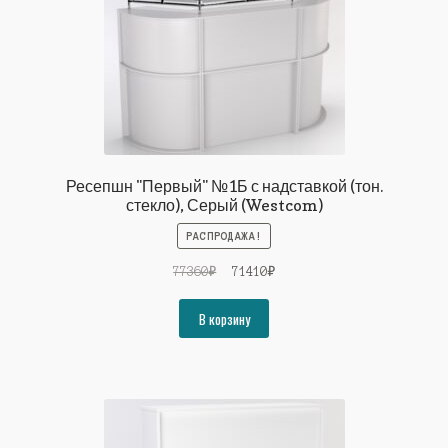
Ресепшн "Первый" №1Б с надставкой (тон.
стекло), Серый (Westcom)
РАСПРОДАЖА!
Первоначальная
Текущая
77360
₽
71410
₽
цена
цена:
составляла
71410₽.
В корзину
77360₽.