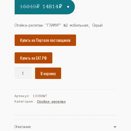
Первоначальная
Текущая
16049
₽
14814
₽
цена
цена:
составляла
14814₽.
Стойка-ресепшн "ГЛАМУР" №2 мобильная, Серый
16049₽.
Купить на Портале поставщиков
Купить на ЕАТ.РФ
Количество
В корзину
товара
Стойка-
ресепшн
Артикул:
13360W7
"ГЛАМУР"
Категория:
Стойки ресепшн
№2
мобильная,
Серый
(Westcom)
Описание