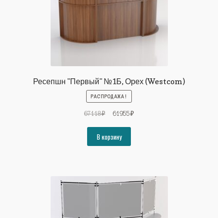
Ресепшн "Первый" №1Б, Орех (Westcom)
РАСПРОДАЖА!
Первоначальная
Текущая
67118
₽
61955
₽
цена
цена:
составляла
61955₽.
В корзину
67118₽.