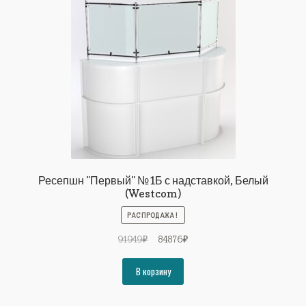
Ресепшн "Первый" №1Б с надставкой, Белый
(Westcom)
РАСПРОДАЖА!
Первоначальная
Текущая
91949
₽
84876
₽
цена
цена:
составляла
84876₽.
В корзину
91949₽.