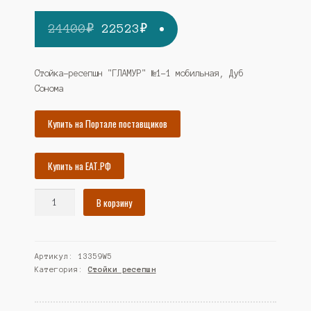
Первоначальная
Текущая
24400
₽
22523
₽
цена
цена:
составляла
22523₽.
Стойка-ресепшн "ГЛАМУР" №1-1 мобильная, Дуб
Сонома
24400₽.
Купить на Портале поставщиков
Купить на ЕАТ.РФ
Количество
В корзину
товара
Стойка-
ресепшн
Артикул:
13359W5
"ГЛАМУР"
Категория:
Стойки ресепшн
№1-
1
мобильная,