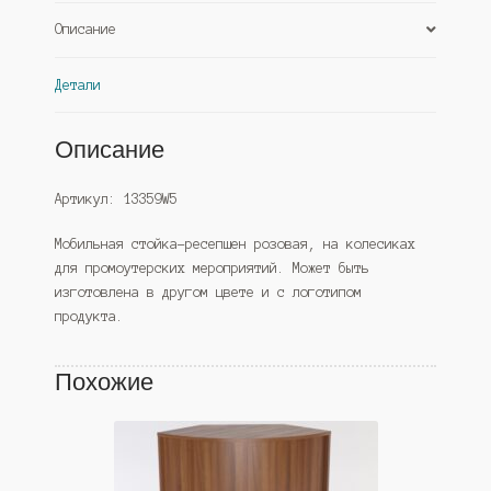
Дуб
Описание
Сонома
(Westcom)
Детали
Описание
Артикул: 13359W5
Мобильная стойка-ресепшен розовая, на колесиках
для промоутерских мероприятий. Может быть
изготовлена в другом цвете и с логотипом
продукта.
Похожие