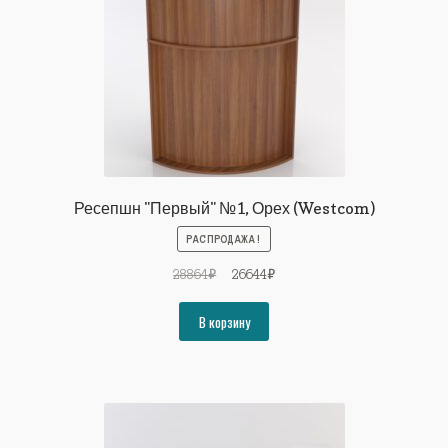
Ресепшн "Первый" №1, Орех (Westcom)
РАСПРОДАЖА!
Первоначальная
Текущая
28864
₽
26644
₽
цена
цена:
составляла
26644₽.
В корзину
28864₽.