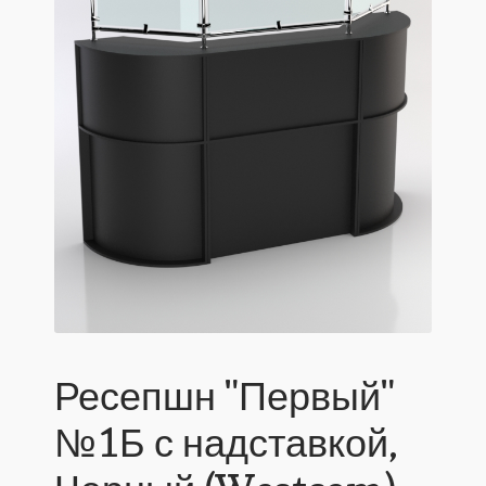
Ресепшн "Первый"
№1Б с надставкой,