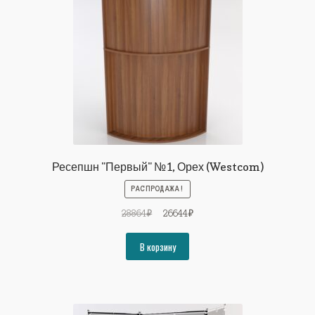
Ресепшн "Первый" №1, Орех (Westcom)
РАСПРОДАЖА!
Первоначальная
Текущая
28864
₽
26644
₽
цена
цена:
составляла
26644₽.
В корзину
28864₽.