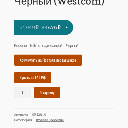
Черный (Westcom)
Первоначальная
Текущая
91949
₽
84876
₽
цена
цена:
составляла
84876₽.
Ресепшн №1Б с надставкой, Черный
91949₽.
Хочу купить на Портале поставщиков
Купить на ЕАТ.РФ
Количество
В корзину
товара
Ресепшн
"Первый"
Артикул:
8542W10
№1Б
Категория:
Стойки ресепшн
с
надставкой,