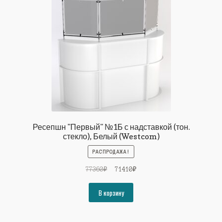
Ресепшн "Первый" №1Б с надставкой (тон.
стекло), Белый (Westcom)
РАСПРОДАЖА!
Первоначальная
Текущая
77360
₽
71410
₽
цена
цена:
составляла
71410₽.
В корзину
77360₽.