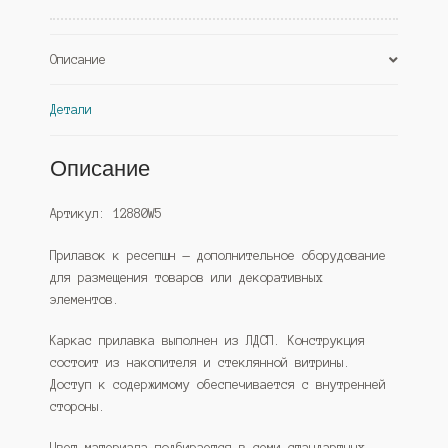
Дуб
Сонома
Описание
(Westcom)
Детали
Описание
Артикул: 12880W5
Прилавок к ресепшн — дополнительное оборудование
для размещения товаров или декоративных
элементов.
Каркас прилавка выполнен из ЛДСП. Конструкция
состоит из накопителя и стеклянной витрины.
Доступ к содержимому обеспечивается с внутренней
стороны.
Цвет материала подбирается в семи стандартных