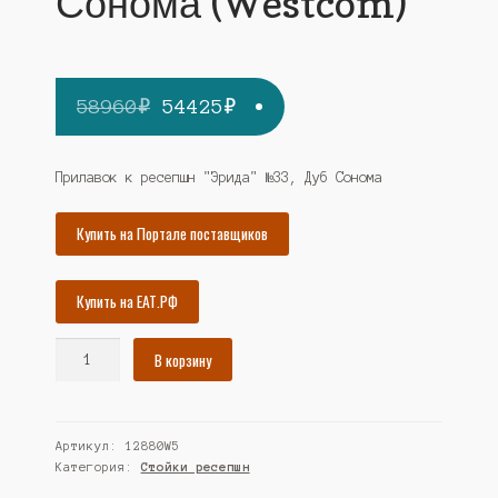
Сонома (Westcom)
Первоначальная
Текущая
58960
₽
54425
₽
цена
цена:
составляла
54425₽.
Прилавок к ресепшн "Эрида" №33, Дуб Сонома
58960₽.
Купить на Портале поставщиков
Купить на ЕАТ.РФ
Количество
В корзину
товара
Прилавок
к
Артикул:
12880W5
ресепшн
Категория:
Стойки ресепшн
"Эрида"
№33,