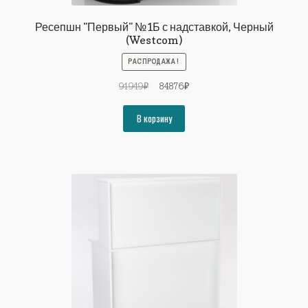
Ресепшн "Первый" №1Б с надставкой, Черный
(Westcom)
РАСПРОДАЖА!
Первоначальная
Текущая
91949
₽
84876
₽
цена
цена:
составляла
84876₽.
В корзину
91949₽.