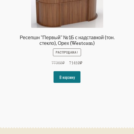
Ресепшн "Первый" №1Б с надставкой (тон.
стекло), Орех (Westcom)
РАСПРОДАЖА!
Первоначальная
Текущая
77360
₽
71410
₽
цена
цена:
составляла
71410₽.
В корзину
77360₽.