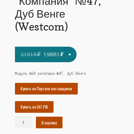
"Компания" №47,
Дуб Венге
(Westcom)
Первоначальная
Текущая
21516
₽
19861
₽
цена
цена:
составляла
19861₽.
Модуль №2А ресепшна №47, Дуб Венге
21516₽.
Купить на Портале поставщиков
Купить на ЕАТ.РФ
Количество
В корзину
товара
Модуль