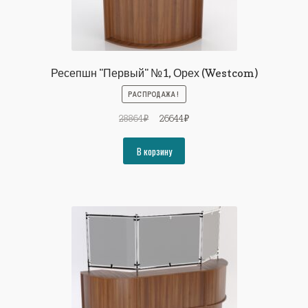
Ресепшн "Первый" №1, Орех (Westcom)
РАСПРОДАЖА!
Первоначальная
Текущая
28864
₽
26644
₽
цена
цена:
составляла
26644₽.
В корзину
28864₽.