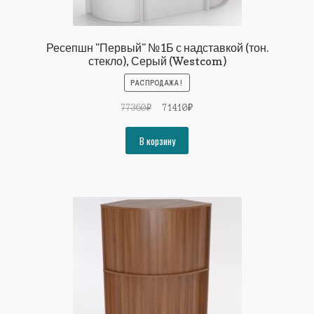
Ресепшн "Первый" №1Б с надставкой (тон.
стекло), Серый (Westcom)
РАСПРОДАЖА!
Первоначальная
Текущая
77360
₽
71410
₽
цена
цена:
составляла
71410₽.
В корзину
77360₽.