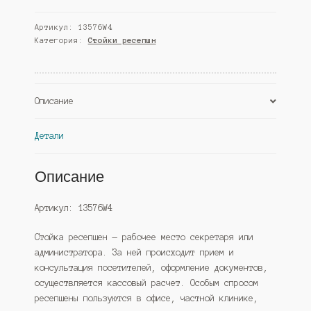
№2А
Артикул:
13576W4
ресепшна
Категория:
Стойки ресепшн
"Компания"
№47,
Дуб
Венге
Описание
(Westcom)
Детали
Описание
Артикул: 13576W4
Стойка ресепшен — рабочее место секретаря или
администратора. За ней происходит прием и
консультация посетителей, оформление документов,
осуществляется кассовый расчет. Особым спросом
ресепшены пользуются в офисе, частной клинике,