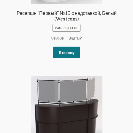
Ресепшн "Первый" №1Б с надставкой, Белый
(Westcom)
РАСПРОДАЖА!
Первоначальная
Текущая
91949
₽
84876
₽
цена
цена:
составляла
84876₽.
В корзину
91949₽.