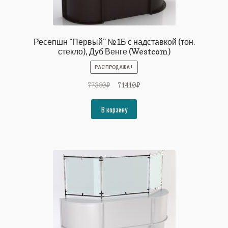
Ресепшн "Первый" №1Б с надставкой (тон.
стекло), Дуб Венге (Westcom)
РАСПРОДАЖА!
Первоначальная
Текущая
77360
₽
71410
₽
цена
цена:
составляла
71410₽.
В корзину
77360₽.