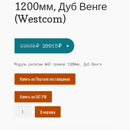
1200мм, Дуб Венге
(Westcom)
Первоначальная
Текущая
22658
₽
20915
₽
цена
цена:
составляла
20915₽.
Модуль ресепшн №43 прямой 1200мм, Дуб Венге
22658₽.
Купить на Портале поставщиков
Купить на ЕАТ.РФ
Количество
В корзину
товара
Модуль
ресепшн