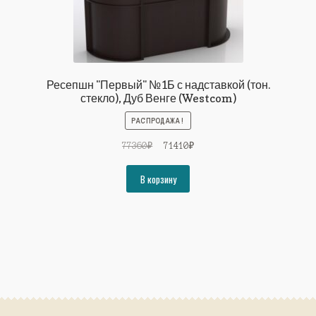
Ресепшн "Первый" №1Б с надставкой (тон.
стекло), Дуб Венге (Westcom)
РАСПРОДАЖА!
Первоначальная
Текущая
77360
₽
71410
₽
цена
цена:
составляла
71410₽.
В корзину
77360₽.