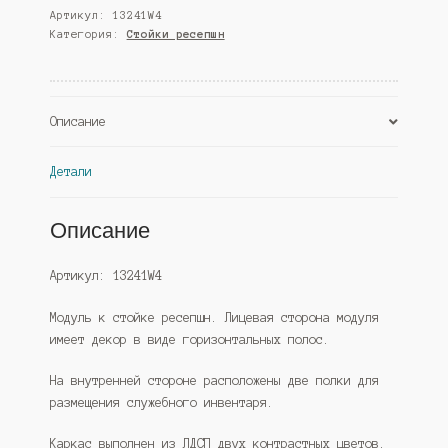
Артикул:
13241W4
"Неро"
Категория:
Стойки ресепшн
№43
прямой
1200мм,
Дуб
Описание
Венге
(Westcom)
Детали
Описание
Артикул: 13241W4
Модуль к стойке ресепшн. Лицевая сторона модуля
имеет декор в виде горизонтальных полос.
На внутренней стороне расположены две полки для
размещения служебного инвентаря.
Каркас выполнен из ЛДСП двух контрастных цветов.