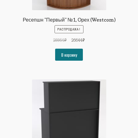
Ресепшн "Первый" №1, Орех (Westcom)
РАСПРОДАЖА!
Первоначальная
Текущая
28864
₽
26644
₽
цена
цена:
составляла
26644₽.
В корзину
28864₽.