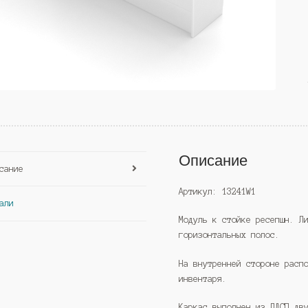
Описание
сание
Артикул: 13241W1
али
Модуль к стойке ресепшн. Л
горизонтальных полос.
На внутренней стороне расп
инвентаря.
Каркас выполнен из ЛДСП дв