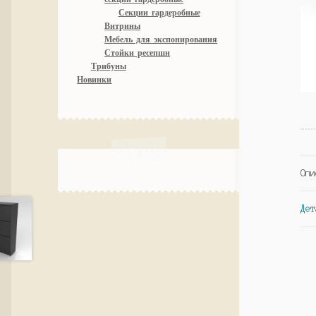
Секции гардеробные
Витрины
Мебель для экспонирования
Стойки ресепшн
Трибуны
Новинки
Опи
Дет