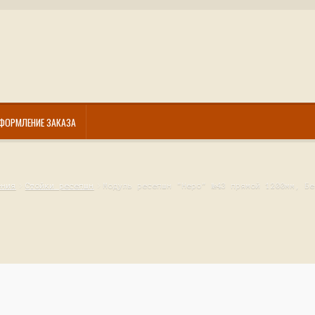
ФОРМЛЕНИЕ ЗАКАЗА
ения
Стойки ресепшн
Модуль ресепшн "Неро" №43 прямой 1200мм, Бе