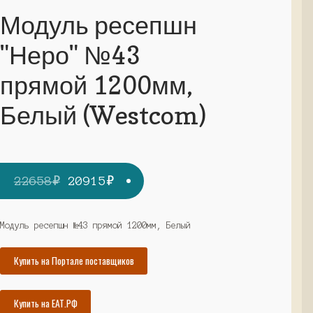
Модуль ресепшн
"Неро" №43
прямой 1200мм,
Белый (Westcom)
Первоначальная
Текущая
22658
₽
20915
₽
цена
цена:
составляла
20915₽.
Модуль ресепшн №43 прямой 1200мм, Белый
22658₽.
Купить на Портале поставщиков
Купить на ЕАТ.РФ