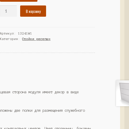
Количество
В корзину
товара
Модуль
ресепшн
Артикул:
13241W1
"Неро"
Категория:
Стойки ресепшн
№43
прямой
1200мм,
Белый
(Westcom)
ицевая сторона модуля имеет декор в виде
оложены две полки для размещения служебного
ух контрастных цветов. Цвет столешниц, боковин