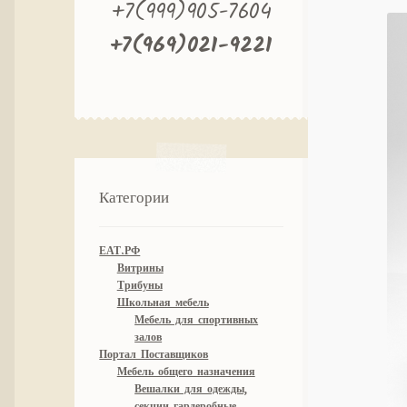
+7(999)905-7604
+7(969)021-9221
Категории
ЕАТ.РФ
Витрины
Трибуны
Школьная мебель
Мебель для спортивных
залов
Портал Поставщиков
Мебель общего назначения
Вешалки для одежды,
секции гардеробные