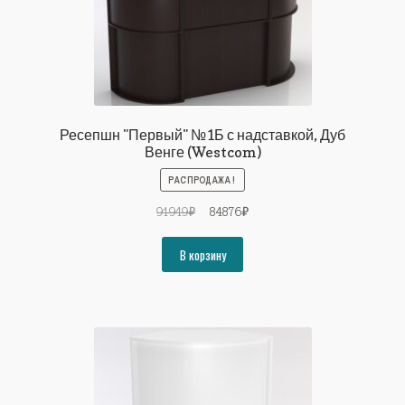
Ресепшн "Первый" №1Б с надставкой, Дуб
Венге (Westcom)
РАСПРОДАЖА!
Первоначальная
Текущая
91949
₽
84876
₽
цена
цена:
составляла
84876₽.
В корзину
91949₽.