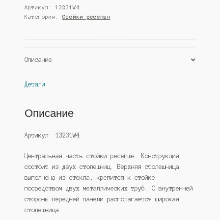
Артикул:
13231W4
"Респект"
Категория:
Стойки ресепшн
№42
прямой,
Дуб
Венге
Описание
(Westcom)
Детали
Описание
Артикул: 13231W4
Центральная часть стойки ресепшн. Конструкция
состоит из двух столешниц. Верхняя столешница
выполнена из стекла, крепится к стойке
посредством двух металлических труб. С внутренней
стороны передней панели располагается широкая
столешница.