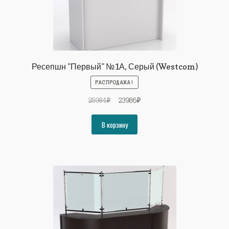
Ресепшн "Первый" №1А, Серый (Westcom)
РАСПРОДАЖА!
Первоначальная
Текущая
25984
₽
23986
₽
цена
цена:
составляла
23986₽.
В корзину
25984₽.