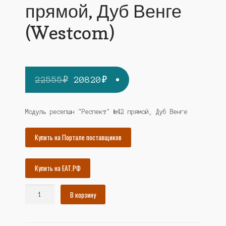
прямой, Дуб Венге
(Westcom)
Первоначальная
Текущая
22555
₽
20820
₽
цена
цена:
составляла
20820₽.
Модуль ресепшн "Респект" №42 прямой, Дуб Венге
22555₽.
Купить на Портале поставщиков
Купить на ЕАТ.РФ
Количество
В корзину
товара
Модуль
ресепшн