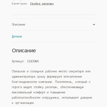
Категория:
Стойки ресепшн
№30
правый,
Дуб
Венге
Описание
(Westcom)
Детали
Описание
Артикул: 12439W4
Стильное и солидное рабочее место секретаря или
администратора сразу формирует впечатление
благонадежности компании. Посетитель, который с
порога видит стойку ресепшн, обеспечивающую
максимальный комфорт и повышение
работоспособности сотрудника, испытывает доверие
к организации.