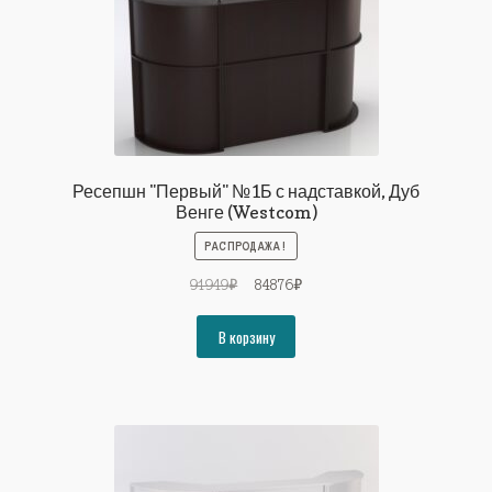
Ресепшн "Первый" №1Б с надставкой, Дуб
Венге (Westcom)
РАСПРОДАЖА!
Первоначальная
Текущая
91949
₽
84876
₽
цена
цена:
составляла
84876₽.
В корзину
91949₽.