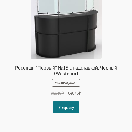
Ресепшн "Первый" №1Б с надставкой, Черный
(Westcom)
РАСПРОДАЖА!
Первоначальная
Текущая
91949
₽
84876
₽
цена
цена:
составляла
84876₽.
В корзину
91949₽.