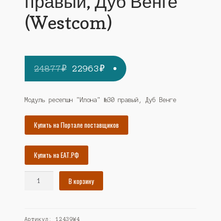
правый, Дуб Венге
(Westcom)
Первоначальная
Текущая
24877
₽
22963
₽
цена
цена:
составляла
22963₽.
Модуль ресепшн "Илона" №30 правый, Дуб Венге
24877₽.
Купить на Портале поставщиков
Купить на ЕАТ.РФ
Количество
В корзину
товара
Модуль
ресепшн
Артикул:
12439W4
"Илона"