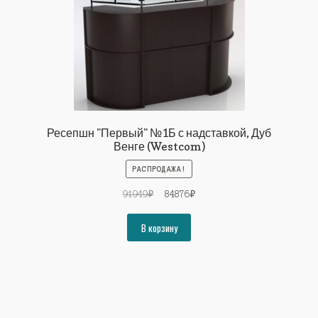
Ресепшн "Первый" №1Б с надставкой, Дуб
Венге (Westcom)
РАСПРОДАЖА!
Первоначальная
Текущая
91949
₽
84876
₽
цена
цена:
составляла
84876₽.
В корзину
91949₽.