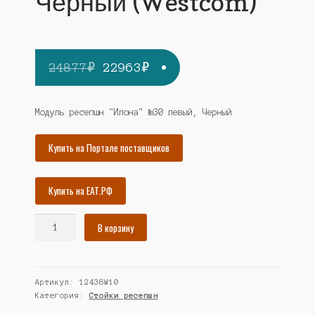
Черный (Westcom)
Первоначальная
Текущая
24877
₽
22963
₽
цена
цена:
составляла
22963₽.
Модуль ресепшн "Илона" №30 левый, Черный
24877₽.
Купить на Портале поставщиков
Купить на ЕАТ.РФ
Количество
В корзину
товара
Модуль
ресепшн
Артикул:
12438W10
"Илона"
Категория:
Стойки ресепшн
№30
левый,