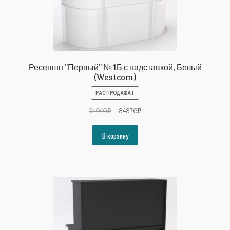
Ресепшн "Первый" №1Б с надставкой, Белый
(Westcom)
РАСПРОДАЖА!
Первоначальная
Текущая
91949
₽
84876
₽
цена
цена:
составляла
84876₽.
В корзину
91949₽.