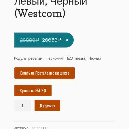
левый, Черный
(Westcom)
Первоначальная
Текущая
28880
₽
26658
₽
цена
цена:
составляла
26658₽.
Модуль ресепшн "Гармония" №28 левый, Черный
28880₽.
Купить на Портале поставщиков
Купить на ЕАТ.РФ
Количество
В корзину
товара
Модуль
ресепшн
Артикул:
12434W10
"Гармония"