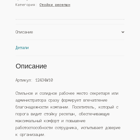
Категория:
Стойки ресепшн
№28
левый,
Черный
(Westcom)
Описание
Детали
Описание
Артикул: 12434W10
Стильное и солидное рабочее место секретаря или
администратора сразу формирует впечатление
благонадежности компании. Посетитель, который с
порога видит стойку ресепшн, обеспечивающую
максимальный комфорт и повышение
работоспособности сотрудника, испытывает доверие
к организации.