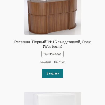
Ресепшн "Первый" №1Б с надставкой, Орех
(Westcom)
РАСПРОДАЖА!
Первоначальная
Текущая
91949
₽
84876
₽
цена
цена:
составляла
84876₽.
В корзину
91949₽.