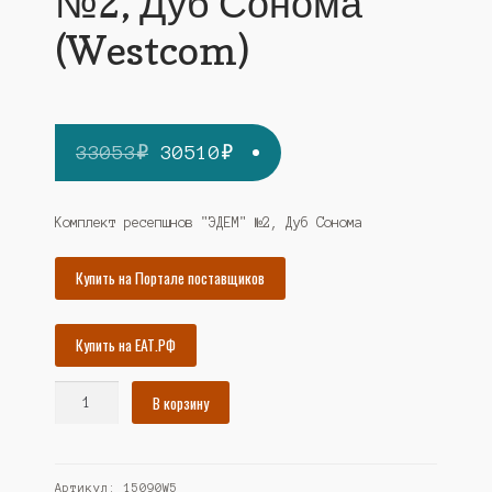
№2, Дуб Сонома
(Westcom)
Первоначальная
Текущая
33053
₽
30510
₽
цена
цена:
составляла
30510₽.
Комплект ресепшнов "ЭДЕМ" №2, Дуб Сонома
33053₽.
Купить на Портале поставщиков
Купить на ЕАТ.РФ
Количество
В корзину
товара
Комплект
ресепшнов
Артикул:
15090W5
"ЭДЕМ"