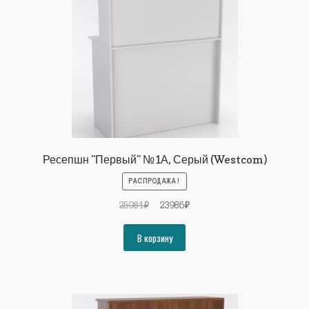
Ресепшн "Первый" №1А, Серый (Westcom)
РАСПРОДАЖА!
Первоначальная
Текущая
25984
₽
23986
₽
цена
цена:
составляла
23986₽.
В корзину
25984₽.