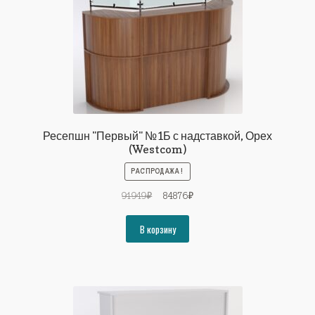
Ресепшн "Первый" №1Б с надставкой, Орех
(Westcom)
РАСПРОДАЖА!
Первоначальная
Текущая
91949
₽
84876
₽
цена
цена:
составляла
84876₽.
В корзину
91949₽.