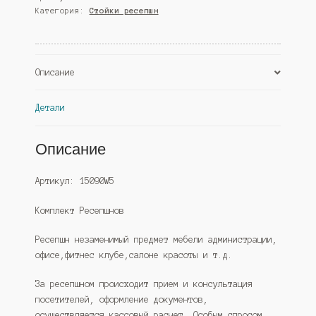
Категория:
Стойки ресепшн
№2,
Дуб
Сонома
(Westcom)
Описание
Детали
Описание
Артикул: 15090W5
Комплект Ресепшнов
Ресепшн незаменимый предмет мебели администрации,
офисе,фитнес клубе,салоне красоты и т.д.
За ресепшном происходит прием и консультация
посетителей, оформление документов,
осуществляется кассовый расчет. Особым спросом