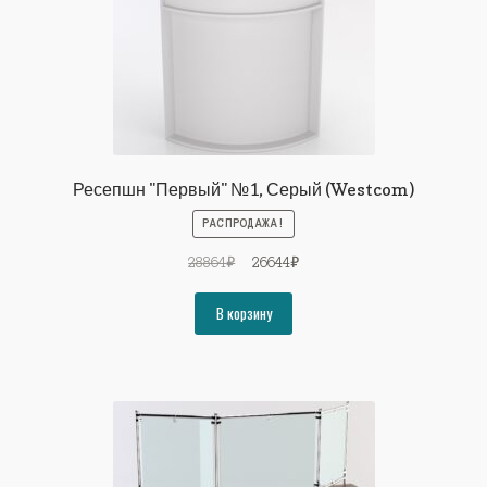
Ресепшн "Первый" №1, Серый (Westcom)
РАСПРОДАЖА!
Первоначальная
Текущая
28864
₽
26644
₽
цена
цена:
составляла
26644₽.
В корзину
28864₽.