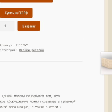
Купить на ЕАТ.РФ
Количество
В корзину
товара
Комплект
ресепшнов
Артикул:
11158W7
"Ультра"
Категория:
Стойки ресепшн
№9+
№9+
№9Б
(без
тумб),
Серый
(Westcom)
а данной модели понравится тем, кто
акое оборудование можно поставить в приемной
нской организации, а также в отели и