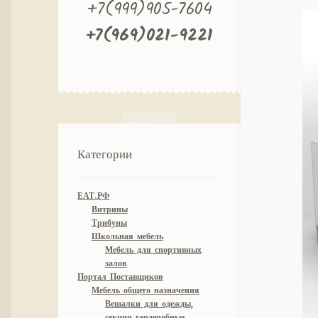
+7(999)905-7604
+7(969)021-9221
Категории
ЕАТ.РФ
Витрины
Трибуны
Школьная мебель
Мебель для спортивных
залов
Портал Поставщиков
Мебель общего назначения
Вешалки для одежды,
секции гардеробные