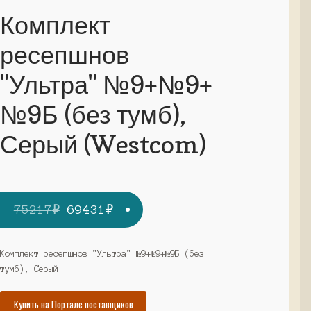
Комплект
ресепшнов
"Ультра" №9+№9+
№9Б (без тумб),
Серый (Westcom)
Первоначальная
Текущая
75217
₽
69431
₽
цена
цена:
составляла
69431₽.
Комплект ресепшнов "Ультра" №9+№9+№9Б (без
тумб), Серый
75217₽.
Купить на Портале поставщиков