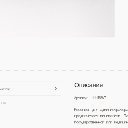
Описание
сание
Артикул: 11158W7
али
Ресепшен для администратор
предпочитает минимализм. Т
государственной или медици