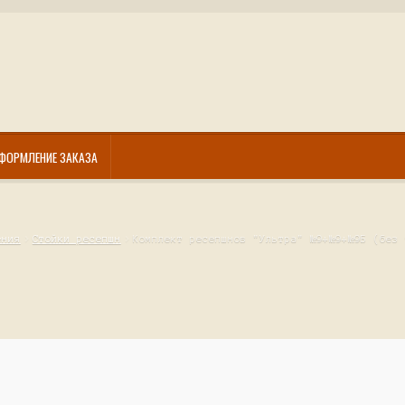
ФОРМЛЕНИЕ ЗАКАЗА
ения
Стойки ресепшн
Комплект ресепшнов "Ультра" №9+№9+№9Б (без 