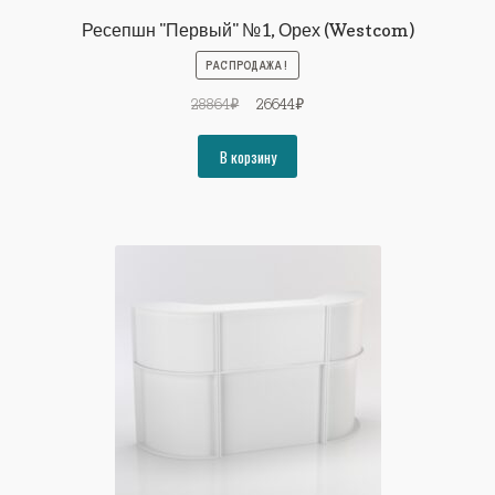
Ресепшн "Первый" №1, Орех (Westcom)
РАСПРОДАЖА!
Первоначальная
Текущая
28864
₽
26644
₽
цена
цена:
составляла
26644₽.
В корзину
28864₽.