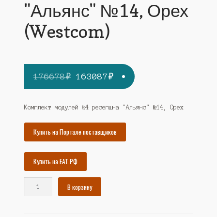
"Альянс" №14, Орех
(Westcom)
Первоначальная
Текущая
176678
₽
163087
₽
цена
цена:
составляла
163087₽.
Комплект модулей №4 ресепшна "Альянс" №14, Орех
176678₽.
Купить на Портале поставщиков
Купить на ЕАТ.РФ
Количество
В корзину
товара
Комплект
модулей