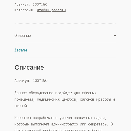
Артикул:
13371W6
№4
Категория:
Стойки ресепшн
ресепшна
"Альянс"
№14,
Орех
Описание
(Westcom)
Детали
Описание
Артикул: 13371W6
Данное оборудование подойдет для офисных
помещений, медицинских центров, салонов красоты и
отелей.
Ресепшен разработан с учетом различных задач,
которые выполняет администратор или секретарь. В
ряде компаний требуется полноценное рабочее