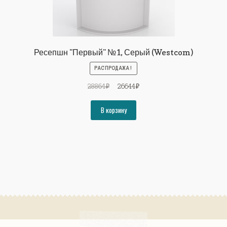
Ресепшн "Первый" №1, Серый (Westcom)
РАСПРОДАЖА!
Первоначальная
Текущая
28864
₽
26644
₽
цена
цена:
составляла
26644₽.
В корзину
28864₽.