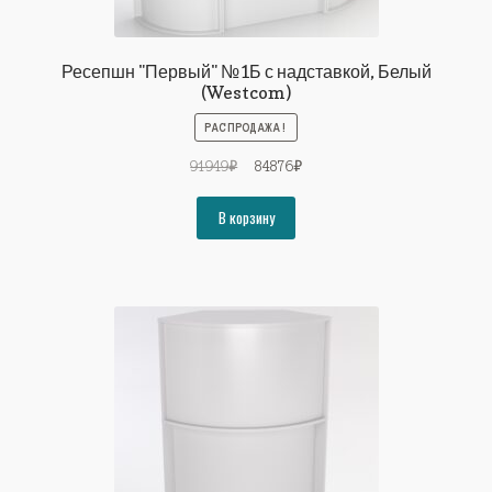
Ресепшн "Первый" №1Б с надставкой, Белый
(Westcom)
РАСПРОДАЖА!
Первоначальная
Текущая
91949
₽
84876
₽
цена
цена:
составляла
84876₽.
В корзину
91949₽.