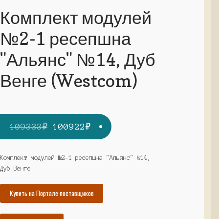
Комплект модулей
№2-1 ресепшна
"Альянс" №14, Дуб
Венге (Westcom)
Первоначальная
Текущая
109333
₽
100922
₽
цена
цена:
составляла
100922₽.
Комплект модулей №2-1 ресепшна "Альянс" №14,
Дуб Венге
109333₽.
Купить на Портале поставщиков