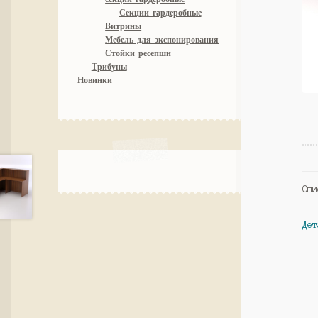
Секции гардеробные
Витрины
Мебель для экспонирования
Стойки ресепшн
Трибуны
Новинки
Опи
Дет