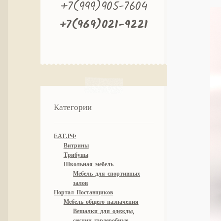
+7(999)905-7604
+7(969)021-9221
Категории
ЕАТ.РФ
Витрины
Трибуны
Школьная мебель
Мебель для спортивных
залов
Портал Поставщиков
Мебель общего назначения
Вешалки для одежды,
секции гардеробные