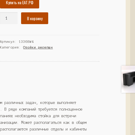
Купить на ЕАТ.РФ
Количество
В корзину
товара
Комплект
модулей
Артикул:
13368W4
№2-
Категория:
Стойки ресепшн
1
ресепшна
"Альянс"
№14,
Дуб
Венге
(Westcom)
ом различных задач, которые выполняет
ь. В ряде компаний требуется полноценное
мпаниях необходима стойка для встречи
ганизации. Может располагаться как в общем
 располагаются различные отделы и кабинеты