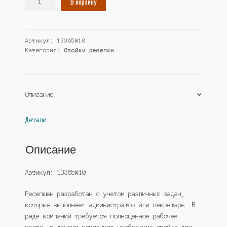
В корзину
товара
Комплект
модулей
Артикул:
13365W10
№1-
Категория:
Стойки ресепшн
1
ресепшна
"Альянс"
№14
Описание
левостороннего,
Черный
(Westcom)
Детали
Описание
Артикул: 13365W10
Ресепшен разработан с учетом различных задач,
которые выполняет администратор или секретарь. В
ряде компаний требуется полноценное рабочее