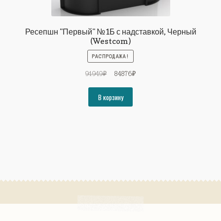
Ресепшн "Первый" №1Б с надставкой, Черный
(Westcom)
РАСПРОДАЖА!
Первоначальная
Текущая
91949
₽
84876
₽
цена
цена:
составляла
84876₽.
В корзину
91949₽.