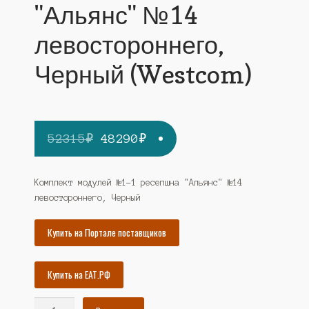
"Альянс" №14
левостороннего,
Черный (Westcom)
Первоначальная
Текущая
52315
₽
48290
₽
цена
цена:
составляла
48290₽.
Комплект модулей №1-1 ресепшна "Альянс" №14
левостороннего, Черный
52315₽.
Купить на Портале поставщиков
Купить на ЕАТ.РФ
Количество