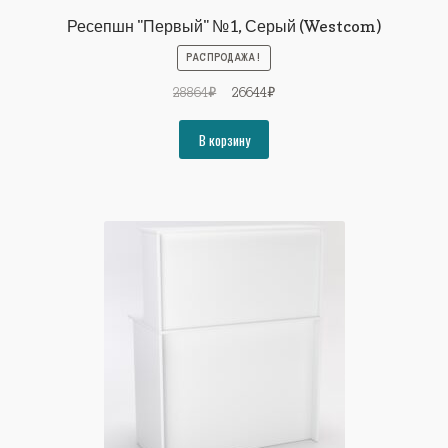
Ресепшн "Первый" №1, Серый (Westcom)
РАСПРОДАЖА!
Первоначальная
Текущая
28864
₽
26644
₽
цена
цена:
составляла
26644₽.
В корзину
28864₽.