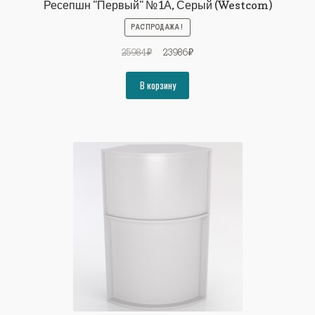
Ресепшн "Первый" №1А, Серый (Westcom)
РАСПРОДАЖА!
Первоначальная
Текущая
25984
₽
23986
₽
цена
цена:
составляла
23986₽.
В корзину
25984₽.