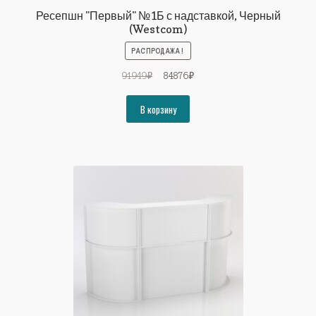
Ресепшн "Первый" №1Б с надставкой, Черный
(Westcom)
РАСПРОДАЖА!
Первоначальная
Текущая
91949
₽
84876
₽
цена
цена:
составляла
84876₽.
В корзину
91949₽.