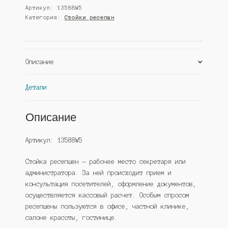
Артикул:
13588W5
"Компания"
Категория:
Стойки ресепшн
№1
ресепшна
№47,
Дуб
Описание
Сонома
(Westcom)
Детали
Описание
Артикул: 13588W5
Стойка ресепшен — рабочее место секретаря или
администратора. За ней происходит прием и
консультация посетителей, оформление документов,
осуществляется кассовый расчет. Особым спросом
ресепшены пользуются в офисе, частной клинике,
салоне красоты, гостинице.