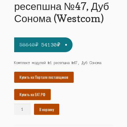
ресепшна №47, Дуб
Сонома (Westcom)
Первоначальная
Текущая
58640
₽
54130
₽
цена
цена:
составляла
54130₽.
Комплект модулей №1 ресепшна №47, Дуб Сонома
58640₽.
Купить на Портале поставщиков
Купить на ЕАТ.РФ
Количество
В корзину
товара
Комплект
модулей