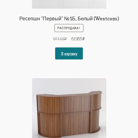
Ресепшн "Первый" №1Б, Белый (Westcom)
РАСПРОДАЖА!
Первоначальная
Текущая
67118
₽
61955
₽
цена
цена:
составляла
61955₽.
В корзину
67118₽.