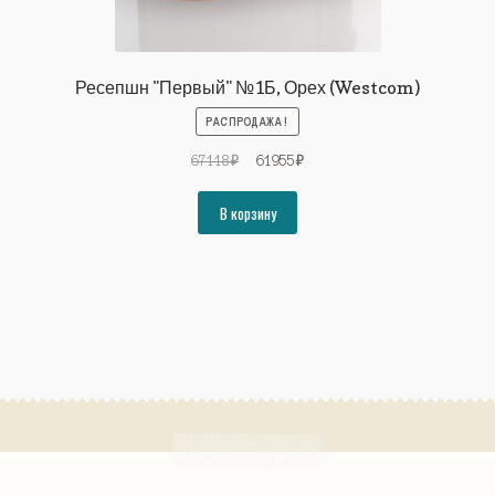
Ресепшн "Первый" №1Б, Орех (Westcom)
РАСПРОДАЖА!
Первоначальная
Текущая
67118
₽
61955
₽
цена
цена:
составляла
61955₽.
В корзину
67118₽.