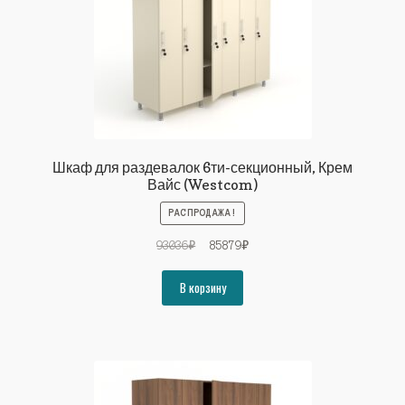
Шкаф для раздевалок 6ти-секционный, Крем
Вайс (Westcom)
РАСПРОДАЖА!
Первоначальная
Текущая
93036
₽
85879
₽
цена
цена:
составляла
85879₽.
В корзину
93036₽.