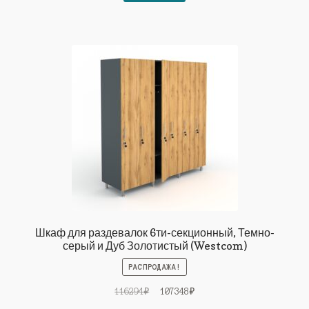
111643₽.
Шкаф для раздевалок 6ти-секционный, Темно-
серый и Дуб Золотистый (Westcom)
РАСПРОДАЖА!
Первоначальная
Текущая
116294
₽
107348
₽
цена
цена: