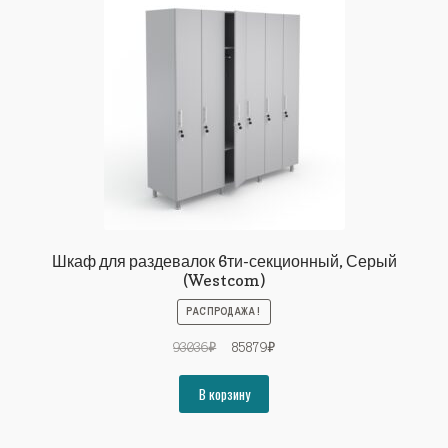
Шкаф для раздевалок 6ти-секционный, Серый
(Westcom)
РАСПРОДАЖА!
Первоначальная
Текущая
93036
₽
85879
₽
цена
цена:
составляла
85879₽.
В корзину
93036₽.