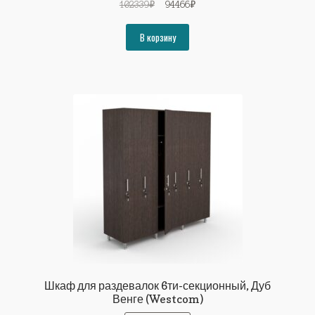
Первоначальная
Текущая
102339
₽
94466
₽
цена
цена:
составляла
94466₽.
В корзину
102339₽.
Шкаф для раздевалок 6ти-секционный, Дуб
Венге (Westcom)