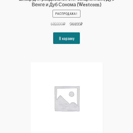
Венге и Дуб Сонома (Westcom)
РАСПРОДАЖА!
Первоначальная
Текущая
102339
₽
94466
₽
цена
цена:
составляла
94466₽.
В корзину
102339₽.