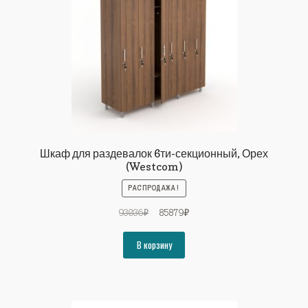
Шкаф для раздевалок 6ти-секционный, Орех
(Westcom)
РАСПРОДАЖА!
Первоначальная
Текущая
93036
₽
85879
₽
цена
цена:
составляла
85879₽.
В корзину
93036₽.