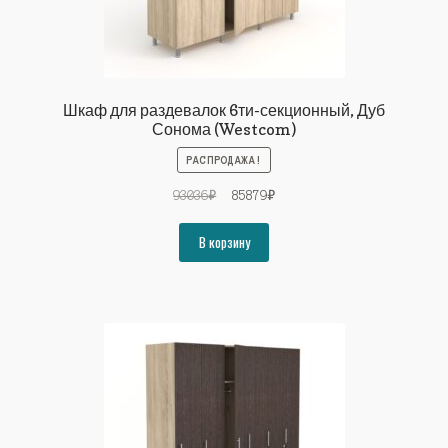
Шкаф для раздевалок 6ти-секционный, Дуб
Сонома (Westcom)
РАСПРОДАЖА!
Первоначальная
Текущая
93036
₽
85879
₽
цена
цена:
составляла
85879₽.
В корзину
93036₽.