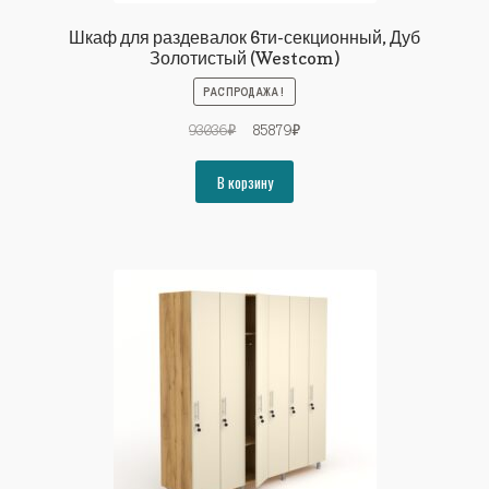
Шкаф для раздевалок 6ти-секционный, Дуб
Золотистый (Westcom)
РАСПРОДАЖА!
Первоначальная
Текущая
93036
₽
85879
₽
цена
цена:
составляла
85879₽.
В корзину
93036₽.