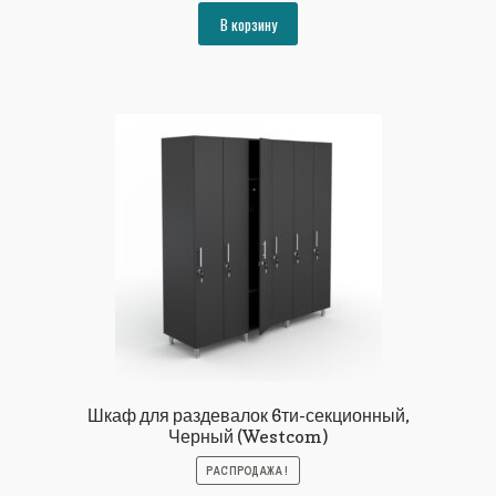
составляла
107348₽.
В корзину
116294₽.
Шкаф для раздевалок 6ти-секционный,
Черный (Westcom)
РАСПРОДАЖА!