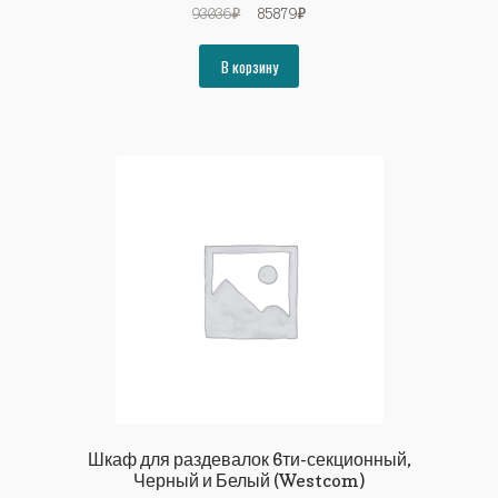
Первоначальная
Текущая
93036
₽
85879
₽
цена
цена:
составляла
85879₽.
В корзину
93036₽.
Шкаф для раздевалок 6ти-секционный,
Черный и Белый (Westcom)