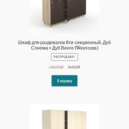
Шкаф для раздевалок 6ти-секционный, Дуб
Сонома + Дуб Венге (Westcom)
РАСПРОДАЖА!
Первоначальная
Текущая
102339
₽
94466
₽
цена
цена:
составляла
94466₽.
В корзину
102339₽.