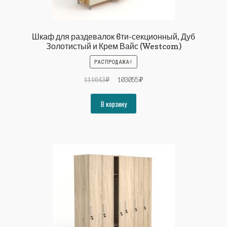
Шкаф для раздевалок 6ти-секционный, Дуб
Золотистый и Крем Вайс (Westcom)
РАСПРОДАЖА!
Первоначальная
Текущая
111643
₽
103055
₽
цена
цена:
составляла
103055₽.
В корзину
111643₽.