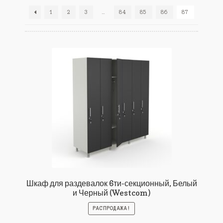
1
2
3
…
84
85
86
87
Шкаф для раздевалок 6ти-секционный, Белый
и Черный (Westcom)
РАСПРОДАЖА!