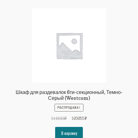
Шкаф для раздевалок 6ти-секционный, Темно-
Серый (Westcom)
РАСПРОДАЖА!
Первоначальная
Текущая
111643
₽
103055
₽
цена
цена:
составляла
103055₽.
В корзину