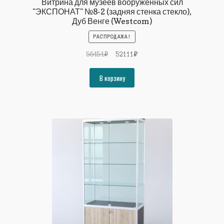
Витрина для музеев вооруженных сил
"ЭКСПОНАТ" №8-2 (задняя стенка стекло),
Дуб Венге (Westcom)
РАСПРОДАЖА!
Первоначальная
Текущая
56454
₽
52111
₽
цена
цена:
составляла
52111₽.
В корзину
56454₽.