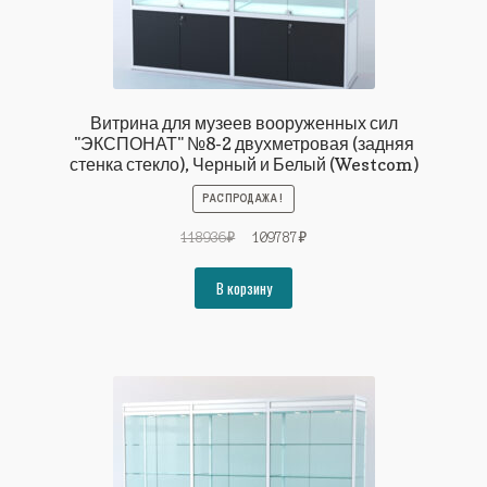
Витрина для музеев вооруженных сил
"ЭКСПОНАТ" №8-2 двухметровая (задняя
стенка стекло), Черный и Белый (Westcom)
РАСПРОДАЖА!
Первоначальная
Текущая
118936
₽
109787
₽
цена
цена:
составляла
109787₽.
В корзину
118936₽.