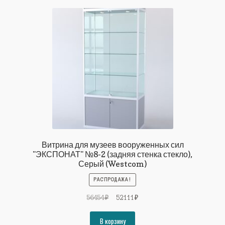
Витрина для музеев вооруженных сил
"ЭКСПОНАТ" №8-2 (задняя стенка стекло),
Серый (Westcom)
РАСПРОДАЖА!
Первоначальная
Текущая
56454
₽
52111
₽
цена
цена:
составляла
52111₽.
В корзину