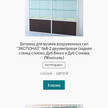
Витрина для музеев вооруженных сил
"ЭКСПОНАТ" №8-2 двухметровая (задняя
стенка стекло), Дуб Венге и Дуб Сонома
(Westcom)
РАСПРОДАЖА!
Первоначальная
Текущая
118936
₽
109787
₽
цена
цена:
составляла
109787₽.
В корзину
118936₽.