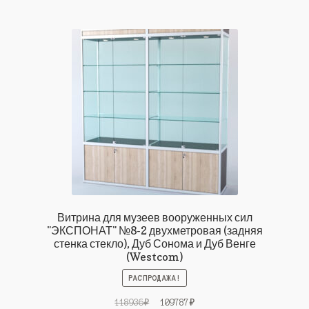
Витрина для музеев вооруженных сил
"ЭКСПОНАТ" №8-2 двухметровая (задняя
стенка стекло), Дуб Сонома и Дуб Венге
(Westcom)
РАСПРОДАЖА!
Первоначальная
Текущая
118936
₽
109787
₽