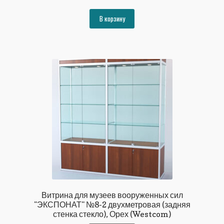
цена
цена:
составляла
109787₽.
В корзину
118936₽.
Витрина для музеев вооруженных сил
"ЭКСПОНАТ" №8-2 двухметровая (задняя
стенка стекло), Орех (Westcom)