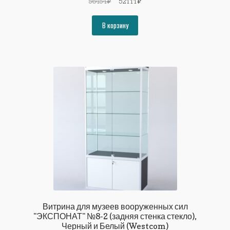
Первоначальная
Текущая
56454
₽
52111
₽
цена
цена:
составляла
52111₽.
В корзину
56454₽.
Витрина для музеев вооруженных сил
"ЭКСПОНАТ" №8-2 (задняя стенка стекло),
Черный и Белый (Westcom)