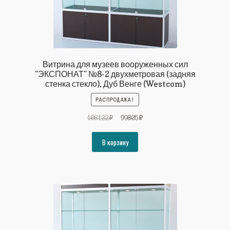
Витрина для музеев вооруженных сил
"ЭКСПОНАТ" №8-2 двухметровая (задняя
стенка стекло), Дуб Венге (Westcom)
РАСПРОДАЖА!
Первоначальная
Текущая
108122
₽
99805
₽
цена
цена:
составляла
99805₽.
В корзину
108122₽.