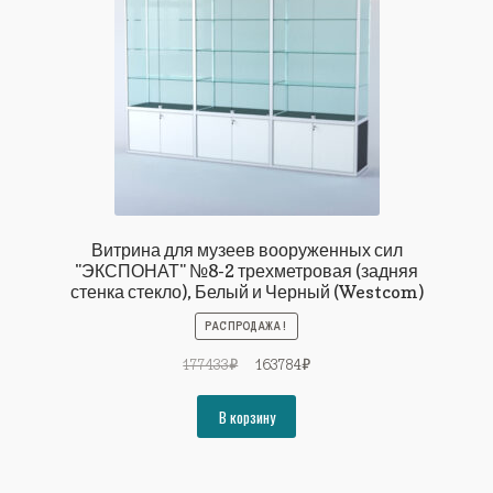
Витрина для музеев вооруженных сил
"ЭКСПОНАТ" №8-2 трехметровая (задняя
стенка стекло), Белый и Черный (Westcom)
РАСПРОДАЖА!
Первоначальная
Текущая
177433
₽
163784
₽
цена
цена:
составляла
163784₽.
В корзину
177433₽.