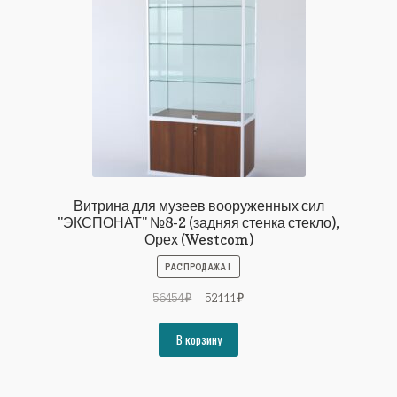
Витрина для музеев вооруженных сил
"ЭКСПОНАТ" №8-2 (задняя стенка стекло),
Орех (Westcom)
РАСПРОДАЖА!
Первоначальная
Текущая
56454
₽
52111
₽
цена
цена:
составляла
52111₽.
В корзину
56454₽.