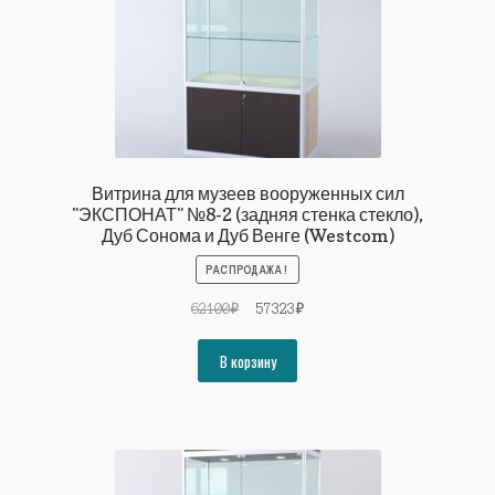
Витрина для музеев вооруженных сил
"ЭКСПОНАТ" №8-2 (задняя стенка стекло),
Дуб Сонома и Дуб Венге (Westcom)
РАСПРОДАЖА!
Первоначальная
Текущая
62100
₽
57323
₽
цена
цена:
составляла
57323₽.
В корзину
62100₽.