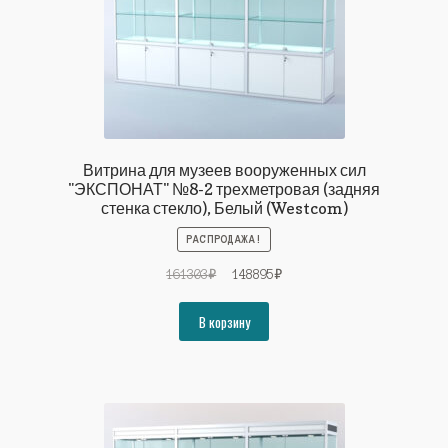
Витрина для музеев вооруженных сил
"ЭКСПОНАТ" №8-2 трехметровая (задняя
стенка стекло), Белый (Westcom)
РАСПРОДАЖА!
Первоначальная
Текущая
161303
₽
148895
₽
цена
цена:
составляла
148895₽.
В корзину
161303₽.