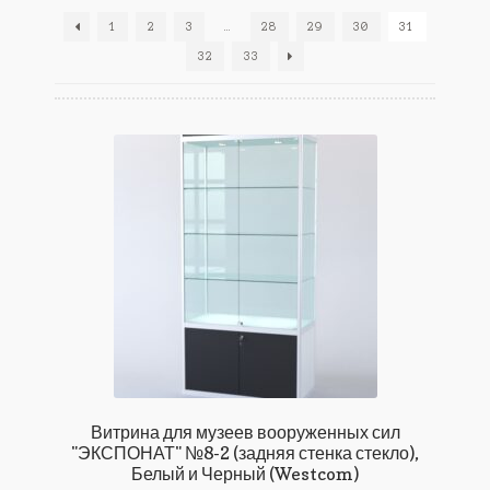
1
2
3
…
28
29
30
31
32
33
Витрина для музеев вооруженных сил
"ЭКСПОНАТ" №8-2 (задняя стенка стекло),
Белый и Черный (Westcom)