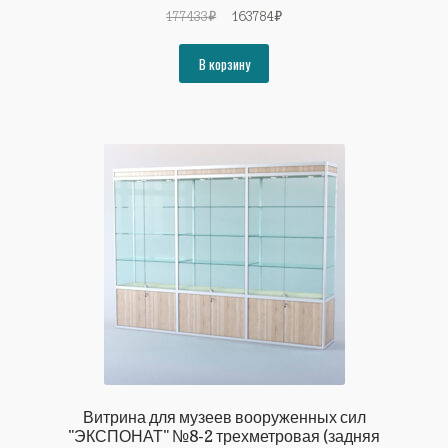
Первоначальная
Текущая
177433
₽
163784
₽
цена
цена:
составляла
163784₽.
В корзину
177433₽.
Витрина для музеев вооруженных сил
"ЭКСПОНАТ" №8-2 трехметровая (задняя