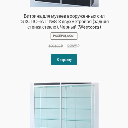
Витрина для музеев вооруженных сил
"ЭКСПОНАТ" №8-2 двухметровая (задняя
стенка стекло), Черный (Westcom)
РАСПРОДАЖА!
Первоначальная
Текущая
108122
₽
99805
₽
цена
цена:
составляла
99805₽.
В корзину
108122₽.