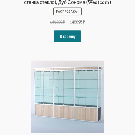
стенка стекло), Дуб Сонома (Westcom)
РАСПРОДАЖА!
Первоначальная
Текущая
161303
₽
148895
₽
цена
цена:
составляла
148895₽.
В корзину
161303₽.