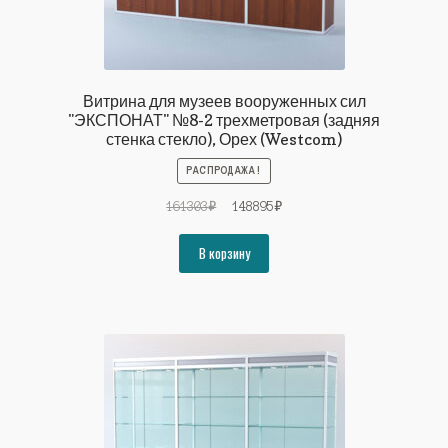
Витрина для музеев вооруженных сил
"ЭКСПОНАТ" №8-2 трехметровая (задняя
стенка стекло), Орех (Westcom)
РАСПРОДАЖА!
Первоначальная
Текущая
161303
₽
148895
₽
цена
цена:
составляла
148895₽.
В корзину
161303₽.