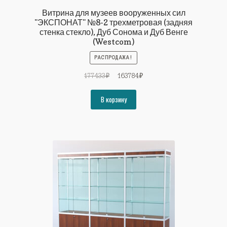
Витрина для музеев вооруженных сил
"ЭКСПОНАТ" №8-2 трехметровая (задняя
стенка стекло), Дуб Сонома и Дуб Венге
(Westcom)
РАСПРОДАЖА!
Первоначальная
Текущая
177433
₽
163784
₽
цена
цена:
составляла
163784₽.
В корзину
177433₽.