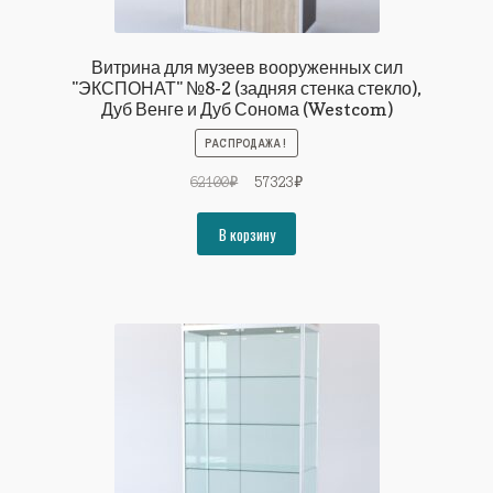
Витрина для музеев вооруженных сил
"ЭКСПОНАТ" №8-2 (задняя стенка стекло),
Дуб Венге и Дуб Сонома (Westcom)
РАСПРОДАЖА!
Первоначальная
Текущая
62100
₽
57323
₽
цена
цена:
составляла
57323₽.
В корзину
62100₽.