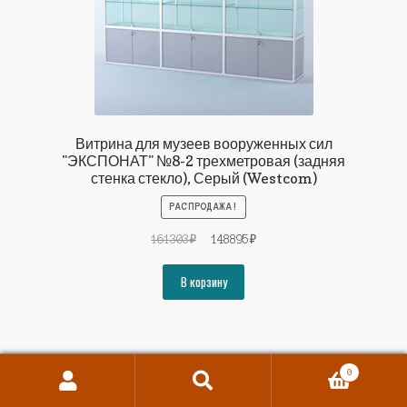
Витрина для музеев вооруженных сил
"ЭКСПОНАТ" №8-2 трехметровая (задняя
стенка стекло), Серый (Westcom)
РАСПРОДАЖА!
Первоначальная
Текущая
161303
₽
148895
₽
цена
цена:
составляла
148895₽.
В корзину
161303₽.
0
Поиск
Искать: