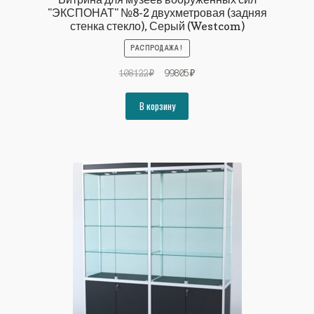
"ЭКСПОНАТ" №8-2 двухметровая (задняя
стенка стекло), Серый (Westcom)
РАСПРОДАЖА!
Первоначальная
Текущая
108122
₽
99805
₽
цена
цена:
составляла
99805₽.
В корзину
108122₽.