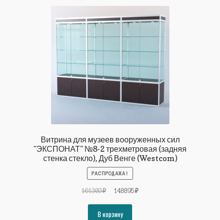
Витрина для музеев вооруженных сил
"ЭКСПОНАТ" №8-2 трехметровая (задняя
стенка стекло), Дуб Венге (Westcom)
РАСПРОДАЖА!
Первоначальная
Текущая
161303
₽
148895
₽
цена
цена:
составляла
148895₽.
В корзину