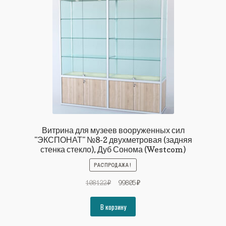
Витрина для музеев вооруженных сил
"ЭКСПОНАТ" №8-2 двухметровая (задняя
стенка стекло), Дуб Сонома (Westcom)
РАСПРОДАЖА!
Первоначальная
Текущая
108122
₽
99805
₽
цена
цена:
составляла
99805₽.
В корзину
108122₽.