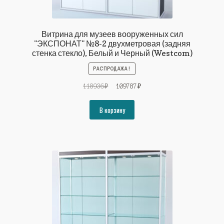
Витрина для музеев вооруженных сил
"ЭКСПОНАТ" №8-2 двухметровая (задняя
стенка стекло), Белый и Черный (Westcom)
РАСПРОДАЖА!
Первоначальная
Текущая
118936
₽
109787
₽
цена
цена:
составляла
109787₽.
В корзину
118936₽.