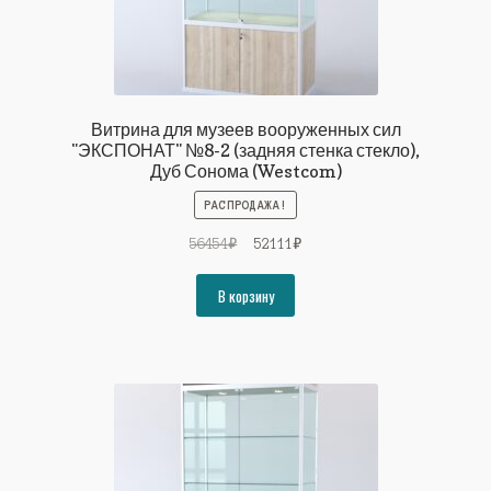
Витрина для музеев вооруженных сил
"ЭКСПОНАТ" №8-2 (задняя стенка стекло),
Дуб Сонома (Westcom)
РАСПРОДАЖА!
Первоначальная
Текущая
56454
₽
52111
₽
цена
цена:
составляла
52111₽.
В корзину
56454₽.