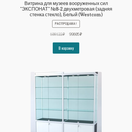
Витрина для музеев вооруженных сил
"ЭКСПОНАТ" №8-2 двухметровая (задняя
стенка стекло), Белый (Westcom)
РАСПРОДАЖА!
Первоначальная
Текущая
108122
₽
99805
₽
цена
цена:
составляла
99805₽.
В корзину
108122₽.