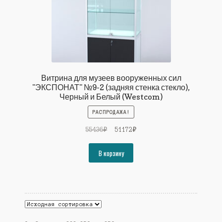
Витрина для музеев вооруженных сил
"ЭКСПОНАТ" №9-2 (задняя стенка стекло),
Черный и Белый (Westcom)
РАСПРОДАЖА!
Первоначальная
Текущая
55436
₽
51172
₽
цена
цена:
составляла
51172₽.
В корзину
55436₽.