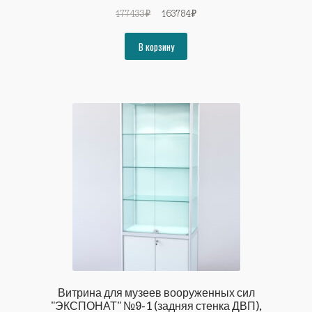
Первоначальная
Текущая
177433
₽
163784
₽
цена
цена:
составляла
163784₽.
В корзину
177433₽.
Витрина для музеев вооруженных сил
"ЭКСПОНАТ" №9-1 (задняя стенка ДВП),