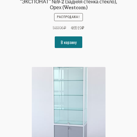
"ЭКСПОНАТ" №9-2 (задняя стенка стекло),
Орех (Westcom)
РАСПРОДАЖА!
Первоначальная
Текущая
50396
₽
46519
₽
цена
цена:
составляла
46519₽.
В корзину
50396₽.