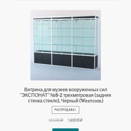
Витрина для музеев вооруженных сил
"ЭКСПОНАТ" №8-2 трехметровая (задняя
стенка стекло), Черный (Westcom)
РАСПРОДАЖА!
Первоначальная
Текущая
161303
₽
148895
₽
цена
цена: