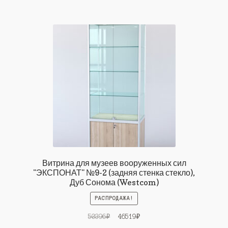
Витрина для музеев вооруженных сил
"ЭКСПОНАТ" №9-2 (задняя стенка стекло),
Дуб Сонома (Westcom)
РАСПРОДАЖА!
Первоначальная
Текущая
50396
₽
46519
₽
цена
цена: