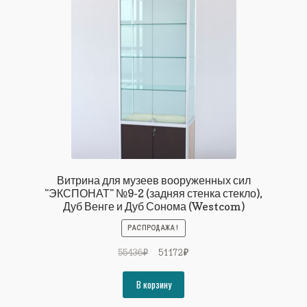
Витрина для музеев вооруженных сил
"ЭКСПОНАТ" №9-2 (задняя стенка стекло),
Дуб Венге и Дуб Сонома (Westcom)
РАСПРОДАЖА!
Первоначальная
Текущая
55436
₽
51172
₽
цена
цена:
составляла
51172₽.
В корзину
55436₽.