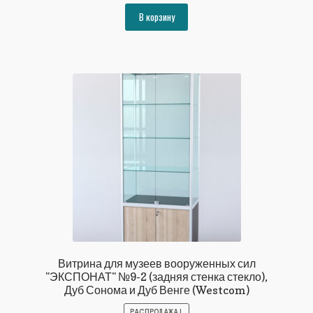
составляла
46519₽.
В корзину
50396₽.
Витрина для музеев вооруженных сил
"ЭКСПОНАТ" №9-2 (задняя стенка стекло),
Дуб Сонома и Дуб Венге (Westcom)
РАСПРОДАЖА!