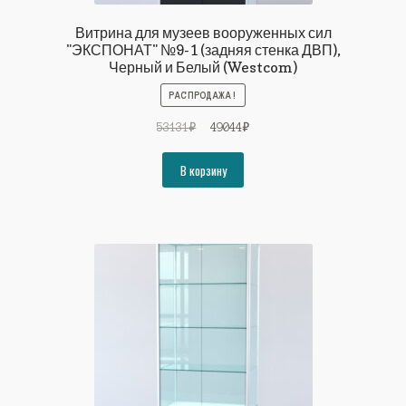
Витрина для музеев вооруженных сил
"ЭКСПОНАТ" №9-1 (задняя стенка ДВП),
Черный и Белый (Westcom)
РАСПРОДАЖА!
Первоначальная
Текущая
53131
₽
49044
₽
цена
цена:
составляла
49044₽.
В корзину
53131₽.