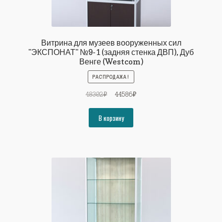
Витрина для музеев вооруженных сил
"ЭКСПОНАТ" №9-1 (задняя стенка ДВП), Дуб
Венге (Westcom)
РАСПРОДАЖА!
Первоначальная
Текущая
48302
₽
44586
₽
цена
цена:
составляла
44586₽.
В корзину
48302₽.