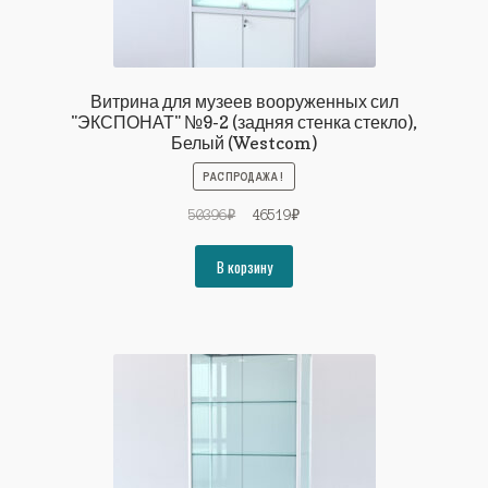
Витрина для музеев вооруженных сил
"ЭКСПОНАТ" №9-2 (задняя стенка стекло),
Белый (Westcom)
РАСПРОДАЖА!
Первоначальная
Текущая
50396
₽
46519
₽
цена
цена:
составляла
46519₽.
В корзину
50396₽.