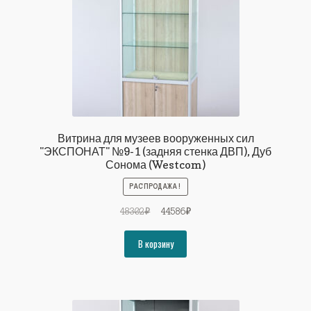
Витрина для музеев вооруженных сил
"ЭКСПОНАТ" №9-1 (задняя стенка ДВП), Дуб
Сонома (Westcom)
РАСПРОДАЖА!
Первоначальная
Текущая
48302
₽
44586
₽
цена
цена:
составляла
44586₽.
В корзину
48302₽.