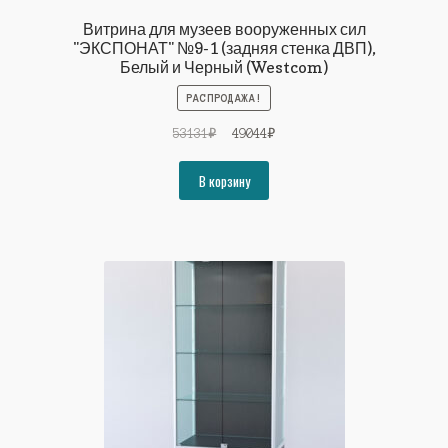
Витрина для музеев вооруженных сил
"ЭКСПОНАТ" №9-1 (задняя стенка ДВП),
Белый и Черный (Westcom)
РАСПРОДАЖА!
Первоначальная
Текущая
53131
₽
49044
₽
цена
цена:
составляла
49044₽.
В корзину
53131₽.