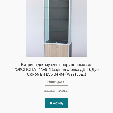
Витрина для музеев вооруженных сил
"ЭКСПОНАТ" №9-1 (задняя стенка ДВП), Дуб
Сонома и Дуб Венге (Westcom)
РАСПРОДАЖА!
Первоначальная
Текущая
53131
₽
49044
₽
цена
цена:
составляла
49044₽.
В корзину
53131₽.