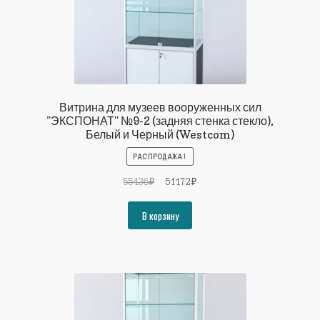
Витрина для музеев вооруженных сил
"ЭКСПОНАТ" №9-2 (задняя стенка стекло),
Белый и Черный (Westcom)
РАСПРОДАЖА!
Первоначальная
Текущая
55436
₽
51172
₽
цена
цена:
составляла
51172₽.
В корзину
55436₽.