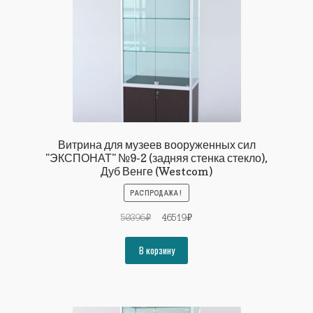
Витрина для музеев вооруженных сил
"ЭКСПОНАТ" №9-2 (задняя стенка стекло),
Дуб Венге (Westcom)
РАСПРОДАЖА!
Первоначальная
Текущая
50396
₽
46519
₽
цена
цена:
составляла
46519₽.
В корзину
50396₽.