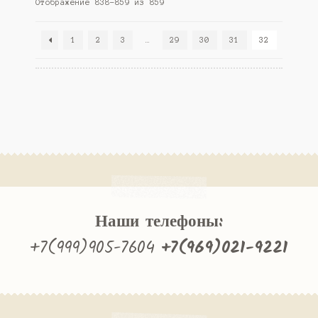
Отображение 838–859 из 859
1
2
3
…
29
30
31
32
Наши телефоны:
+7(999)905-7604
+7(969)021-9221