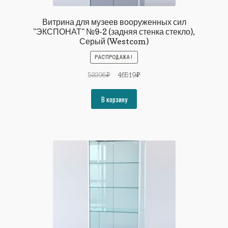
Витрина для музеев вооруженных сил
"ЭКСПОНАТ" №9-2 (задняя стенка стекло),
Серый (Westcom)
РАСПРОДАЖА!
Первоначальная
Текущая
50396
₽
46519
₽
цена
цена:
составляла
46519₽.
В корзину
50396₽.