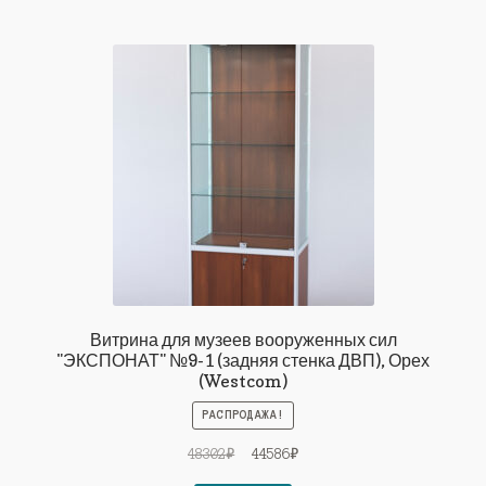
Витрина для музеев вооруженных сил
"ЭКСПОНАТ" №9-1 (задняя стенка ДВП), Орех
(Westcom)
РАСПРОДАЖА!
Первоначальная
Текущая
48302
₽
44586
₽
цена
цена: