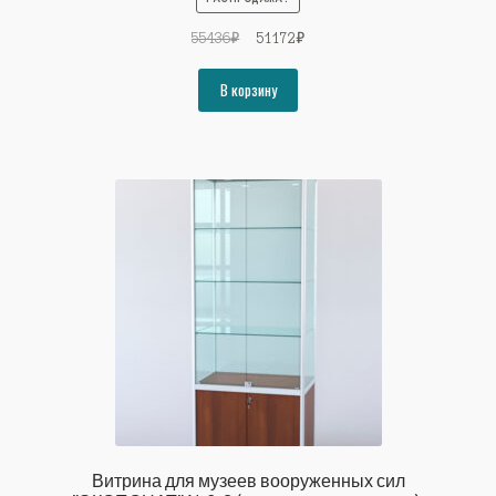
Первоначальная
Текущая
55436
₽
51172
₽
цена
цена:
составляла
51172₽.
В корзину
55436₽.
Витрина для музеев вооруженных сил