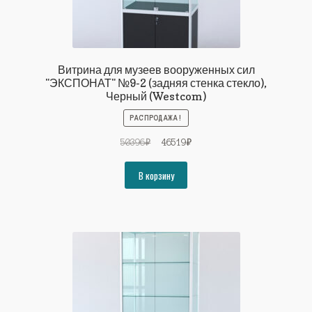
Витрина для музеев вооруженных сил
"ЭКСПОНАТ" №9-2 (задняя стенка стекло),
Черный (Westcom)
РАСПРОДАЖА!
Первоначальная
Текущая
50396
₽
46519
₽
цена
цена:
составляла
46519₽.
В корзину
50396₽.