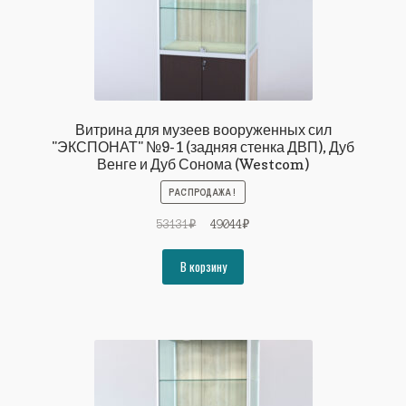
Витрина для музеев вооруженных сил
"ЭКСПОНАТ" №9-1 (задняя стенка ДВП), Дуб
Венге и Дуб Сонома (Westcom)
РАСПРОДАЖА!
Первоначальная
Текущая
53131
₽
49044
₽
цена
цена:
составляла
49044₽.
В корзину
53131₽.