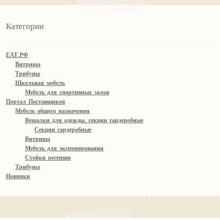
Категории
ЕАТ.РФ
Витрины
Трибуны
Школьная мебель
Мебель для спортивных залов
Портал Поставщиков
Мебель общего назначения
Вешалки для одежды, секции гардеробные
Секции гардеробные
Витрины
Мебель для экспонирования
Стойки ресепшн
Трибуны
Новинки